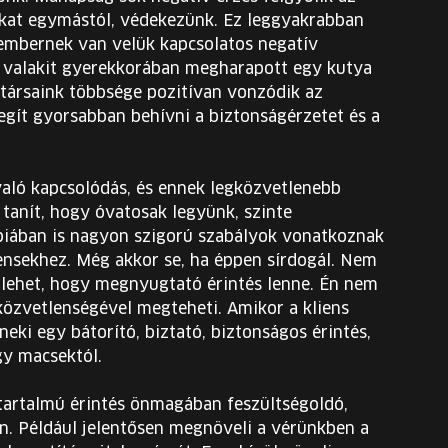
nkat egymástól, védekezünk. Ez leggyakrabban
 embernek van velük kapcsolatos negatív
a valakit gyerekkorában megharapott egy kutya
társaink többsége pozitívan vonzódik az
segít gyorsabban behívni a biztonságérzetet és a
aló kapcsolódás, és ennek legközvetlenebb
 tanít, hogy óvatosak legyünk, szinte
ápiában is nagyon szigorú szabályok vonatkoznak
iensekhez. Még akkor se, ha éppen sírdogál. Nem
 lehet, hogy megnyugtató érintés lenne. Én nem
özvetlenségével megteheti. Amikor a kliens
neki egy bátorító, biztató, biztonságos érintés,
gy macsektól.
 tartalmú érintés önmagában feszültségoldó,
en. Például jelentősen megnöveli a vérünkben a