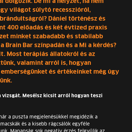
al dolgozik. De mi a helyzet, ha nem
gy világot súlytó recesszióról,
brándultságról? Dániel történész és
nt 400 előadás és két évtized praxis
ezet minket szabadabb és stabilabb
 a Brain Bar színpadán és a Mi a kérdés?
. Most terápiás állatokról és az
tünk, valamint arról is, hogyan
, emberségünket és értékeinket még úgy
tünk.
vizsgát. Mesélsz kicsit arról hogyan teszi
 már a puszta megjelenésükkel megidézik a
 macskák és a kisebb rágcsálók egyféle
unk. Manapság sok negatív érzés felgyűlik az