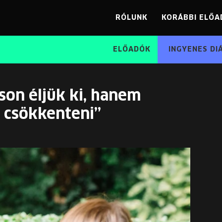
RÓLUNK
KORÁBBI ELŐA
ELŐADÓK
INGYENES DI
son éljük ki, hanem
 csökkenteni”