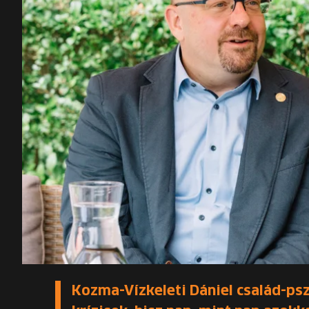
Kozma-Vízkeleti Dániel család-ps