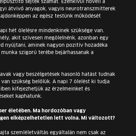
elpusztító sejtek számát. Ezenkívül növeli a
gyi átvivő anyagok, vagyis neurotranszmitterek
tulajdonképpen az egész testünk működését
pi hét ölelésre mindenkinek szüksége van.
ély, akit szívesen megölelnénk, azonban egy
ud nyújtani, aminek nagyon pozitív hozadéka
a munka szigorú terébe bejárhassanak a
zavak vagy beszélgetések hasonló hatást tudnak
e van szükség belőlük. A napi 7 ölelést ki tudja
miben kifejezhetjük az érzelmeinket és
éseket kaphatunk.
mber életében. Ma hordozóban vagy
gen elképzelhetetlen lett volna. Mi változott?
ajta szemléletváltás egyáltalán nem csak az