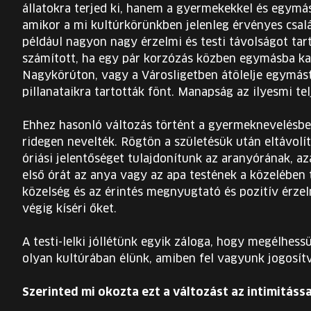
állatokra terjed ki, hanem a gyermekekkel és egymás
amikor a mi kultúrkörünkben jelenleg érvényes csalá
például nagyon nagy érzelmi és testi távolságot ta
számított, ha egy pár korzózás közben egymásba karo
Nagykörúton, vagy a Városligetben átölelje egymást
pillanataikra tartották fönt. Manapság az ilyesmi te
Ehhez hasonló változás történt a gyermeknevelésbe
ridegen nevelték. Rögtön a születésük után eltávolí
óriási jelentőséget tulajdonítunk az aranyórának, a
első órát az anya vagy az apa testének a közelében t
közelség és az érintés megnyugtató és pozitív érze
végig kíséri őket.
A testi-lelki jóllétünk egyik záloga, hogy megélhes
olyan kultúrában élünk, amiben fel vagyunk jogosítv
Szerinted mi okozta ezt a változást az intimitáss