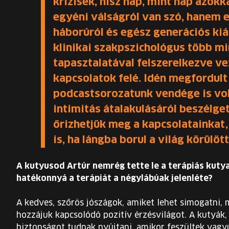
krízisek, hisz nap, mint nap azokk
egyéni válságról van szó, hanem e
háborúról és egész generációs kiá
klinikai szakpszichológus több mi
tapasztalatával felszerelkezve v
kapcsolatok felé. Idén megfordult
podcastsorozatunk vendége is volt
intimitás átalakulásáról beszélget
őrizhetjük meg a kapcsolatainkat
is, ha lángba borul a világ körülöt
A kutyusod Artúr nemrég tette le a terápiás kutya 
hatékonnyá a terápiát a négylábúak jelenléte?
A kedves, szőrös jószágok, amiket lehet simogatni,
hozzájuk kapcsolódó pozitív érzésvilágot. A kutyák,
biztonságot tudnak nyújtani, amikor feszültek vagy