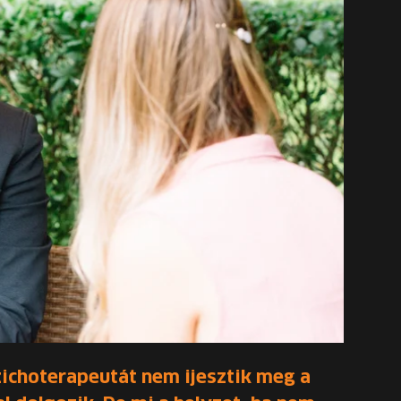
zichoterapeutát nem ijesztik meg a