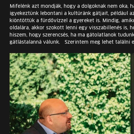
Mifelénk azt mondják, hogy a dolgoknak nem oka, h
igyekeztünk lebontani a kultúránk gátjait, például 
kiöntöttük a fürdővízzel a gyereket is. Mindig, amik
oldalára, akkor szokott lenni egy visszabillenés is, 
hiszem, hogy szerencsés, ha ma gátolatlanok tudunk
gátlástalanná válunk. Szerintem meg lehet találni e