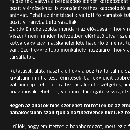
falósejtek, vagyis a betolakodó idegen kórokozókat 
pozitív érzésekhez, biztonságérzethez kapcsolódó a
arányát. Tehát az érintéssel kiváltott folyamatok 
pozitív irányba befolyásolják.
Bagdy Emőke szokta mondani az előadásain, hogy na
Viszont nem minden helyzetben elérhető olyan szem
kutya vagy egy macska jelenléte hasonló élményt t
van. Ezért egyre több munkahely hozzájárul, hogy 
társállatok.
Kutatások alátámasztják, hogy a pozitív tartalmú s
kiváltani, mint a testi érintések, bár egy picit többr
váltani napi fél óra pozitív tartalmú beszélgetés, a
önazonosak lehetünk, valamint támogató visszajelz
Régen az állatok más szerepet töltöttek be az e
babakocsiban szállítjuk a házikedvenceinket. Ez ré
Örülök, hogy említetted a babahordozót, mert ez a f