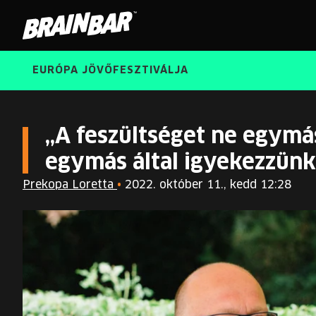
Brain
Bar
EURÓPA JÖVŐFESZTIVÁLJA
„A feszültséget ne egymá
egymás által igyekezzünk
Prekopa Loretta
•
2022. október 11., kedd 12:28