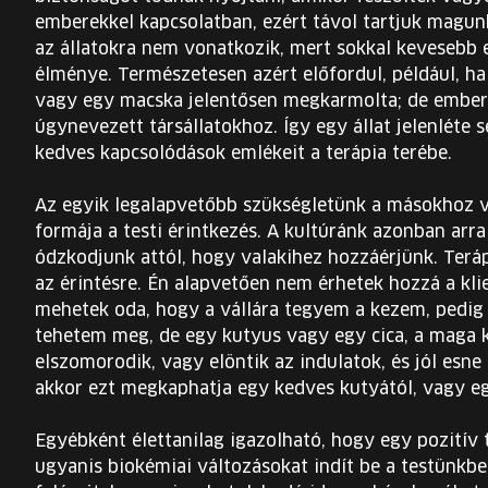
emberekkel kapcsolatban, ezért távol tartjuk magu
az állatokra nem vonatkozik, mert sokkal kevesebb
élménye. Természetesen azért előfordul, például, h
vagy egy macska jelentősen megkarmolta; de ember
úgynevezett társállatokhoz. Így egy állat jelenléte 
kedves kapcsolódások emlékeit a terápia terébe.
Az egyik legalapvetőbb szükségletünk a másokhoz v
formája a testi érintkezés. A kultúránk azonban arra
ódzkodjunk attól, hogy valakihez hozzáérjünk. Ter
az érintésre. Én alapvetően nem érhetek hozzá a kl
mehetek oda, hogy a vállára tegyem a kezem, pedig
tehetem meg, de egy kutyus vagy egy cica, a maga k
elszomorodik, vagy elöntik az indulatok, és jól esne 
akkor ezt megkaphatja egy kedves kutyától, vagy e
Egyébként élettanilag igazolható, hogy egy pozitív
ugyanis biokémiai változásokat indít be a testünkb