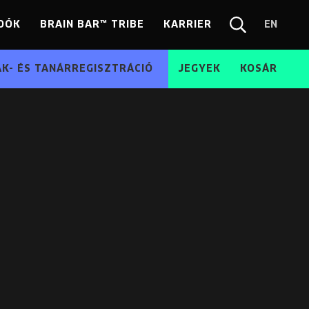
DÓK
BRAIN BAR™ TRIBE
KARRIER
EN
Chang
Kereső
langua
EN
ÁK- ÉS TANÁRREGISZTRÁCIÓ
JEGYEK
KOSÁR