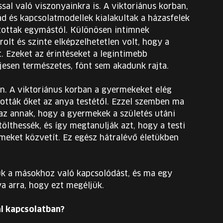
sal való viszonyainkra is. A viktoriánus korban,
d és kapcsolatmodellek kialakultak a házasfelek
rtottak egymástól. Különösen intimnek
lt és szinte elképzelhetetlen volt, hogy a
. Ezeket az érintéseket a legintimebb
ljesen természetes, fönt sem akadunk rajta.
n. A viktoriánus korban a gyermekeket elég
tották őket az anya testétől. Ezzel szemben ma
zaz annak, hogy a gyermekek a születés utáni
ölthessék, és így megtanulják azt, hogy a testi
lmeket közvetít. Ez egész hátralévő életükben
sük a másokhoz való kapcsolódást, és ma egy
a arra, hogy ezt megéljük.
al kapcsolatban?