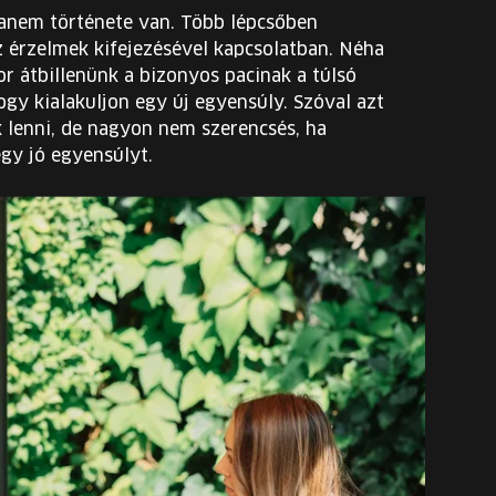
anem története van. Több lépcsőben
az érzelmek kifejezésével kapcsolatban. Néha
or átbillenünk a bizonyos pacinak a túlsó
hogy kialakuljon egy új egyensúly. Szóval azt
 lenni, de nagyon nem szerencsés, ha
gy jó egyensúlyt.