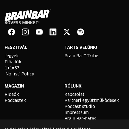
KÖVESS MINKET!
Brain
Bar
Facebook
Instagram
YouTube
Linkedin
Twitter
Spotify
FESZTIVÁL
TARTS VELÜNK!
Jegyek
Brain Bar™ Tribe
Előadók
1+1=3?
'No list' Policy
MAGAZIN
RÓLUNK
Videók
Kapcsolat
Podcastek
Partneri együttműködések
Podcast studio
Impresszum
Brain Bar-hatás