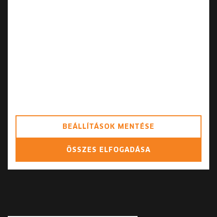
Marketingcélú sütik
Személyreszabásra használt sütik
Biztonsági funkciókra használt sütik
Hirdetésekkel kapcsolatos adatok
továbbítása Google felé
Személyre szabott hirdetések
BEÁLLÍTÁSOK MENTÉSE
ÖSSZES ELFOGADÁSA