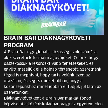
EURÓPA JÖVŐFESZTIVÁLJA
ELŐADÓK
INGYENES DIÁK- ÉS TANÁRREGISZTRÁCIÓ
BRAIN BAR DIÁKNAGYKÖVETI
JEGYEK
PROGRAM
A Brain Bar egy globális közösség azok számára,
KOSÁR
akik szeretnék formálni a jövőjüket. Célunk, hogy
összekössük a legproaktívabb tehetségeket, és
együtt meséljük el a holnap történetét. Szeretnénk
EN
Change
téged is meghívni, hogy tarts velünk ezen az
language:
utazáson, és segíts minket abban, hogy a
EN
közönségünkhöz minél jobban el tudjuk juttatni az
üzenetünket.
Diáknagykövetként a Brain Bar márkát fogod
képviselni a középiskoládban vagy az egyetemeden,