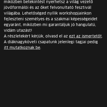
miközben betekintést nyerhetsz a világ vezető
jövőformálói és az őket felvonultató fesztivál
világába. Lehetőséged nyílik workshopjainkon
fejleszteni személyes és a szakmai képességeidet
egyaránt, miközben mi garantáljuk jó hangulatú,
vidám utazást!
A részletekért kérjük, olvasd el az
ezt az ismertetőt
.
A diáknagyköveti csapatunk jelenlegi tagjai pedig
itt mutatkoznak be
.