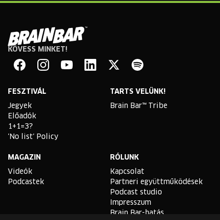
KÖVESS MINKET!
Brain
Bar
Facebook
Instagram
YouTube
Linkedin
Twitter
Spotify
FESZTIVÁL
TARTS VELÜNK!
Jegyek
Brain Bar™ Tribe
Előadók
1+1=3?
'No list' Policy
MAGAZIN
RÓLUNK
Videók
Kapcsolat
Podcastek
Partneri együttműködések
Podcast studio
Impresszum
Brain Bar-hatás