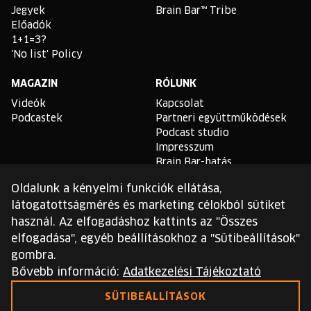
Jegyek
Brain Bar™ Tribe
Előadók
1+1=3?
'No list' Policy
MAGAZIN
RÓLUNK
Videók
Kapcsolat
Podcastek
Partneri együttműködések
Podcast studio
Impresszum
Brain Bar-hatás
Oldalunk a kényelmi funkciók ellátása,
TLDR
látogatottságmérés és marketing célokból sütiket
Általános Szerződési
használ. Az elfogadáshoz kattints az "Összes
Feltételek
elfogadása", egyéb beállításokhoz a "Sütibeállítások"
Sütikezelési Szabályzat
gombra.
Adatvédelmi Szabályzat
Bővebb információ:
Adatkezelési Tájékoztató
Ezt a webhelyet a reCAPTCHA védi, és a Google
SÜTIBEÁLLÍTÁSOK
adatvédelmi irányelvei
és
szolgáltatási feltételei