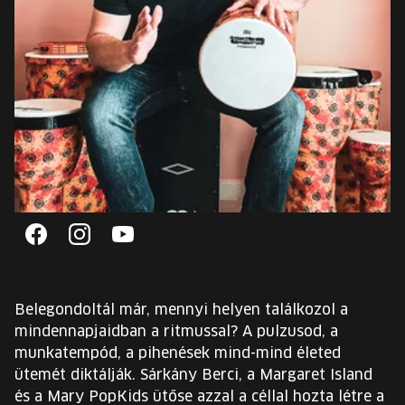
EURÓPA JÖVŐFESZTIVÁLJA
ELŐADÓK
INGYENES DIÁK- ÉS TANÁRREGISZTRÁCIÓ
JEGYEK
KOSÁR
Facebook
Instagram
Facebook
EN
Change
language:
Belegondoltál már, mennyi helyen találkozol a
EN
mindennapjaidban a ritmussal? A pulzusod, a
munkatempód, a pihenések mind-mind életed
ütemét diktálják. Sárkány Berci, a Margaret Island
és a Mary PopKids ütőse azzal a céllal hozta létre a