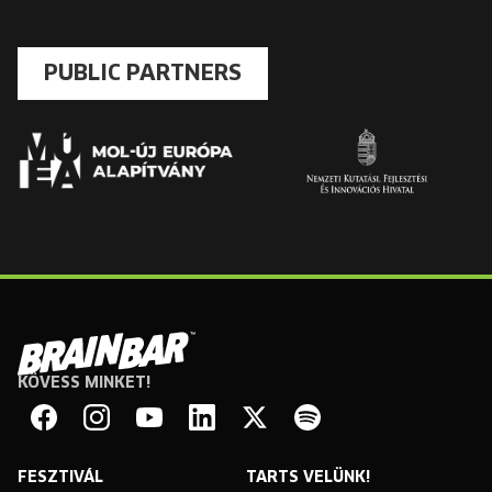
PUBLIC PARTNERS
KÖVESS MINKET!
Brain
Bar
Facebook
Instagram
YouTube
Linkedin
Twitter
Spotify
FESZTIVÁL
TARTS VELÜNK!