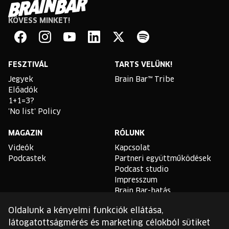
KÖVESS MINKET!
Brain
Bar
Facebook
Instagram
YouTube
Linkedin
Twitter
Spotify
FESZTIVÁL
TARTS VELÜNK!
Jegyek
Brain Bar™ Tribe
Előadók
1+1=3?
'No list' Policy
MAGAZIN
RÓLUNK
Videók
Kapcsolat
Podcastek
Partneri együttműködések
Podcast studio
Impresszum
Brain Bar-hatás
Oldalunk a kényelmi funkciók ellátása,
TLDR
látogatottságmérés és marketing célokból sütiket
Általános Szerződési