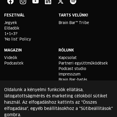
Bar
Facebook
Instagram
YouTube
Linkedin
Twitter
Spotify
FESZTIVÁL
TARTS VELÜNK!
Jegyek
Brain Bar™ Tribe
Előadók
1+1=3?
'No list' Policy
MAGAZIN
RÓLUNK
Videók
Kapcsolat
Podcastek
Partneri együttműködések
Podcast studio
Impresszum
Brain Bar-hatás
Oldalunk a kényelmi funkciók ellátása,
TLDR
látogatottságmérés és marketing célokból sütiket
Általános Szerződési
használ. Az elfogadáshoz kattints az "Összes
Feltételek
elfogadása", egyéb beállításokhoz a "Sütibeállítások"
Sütikezelési Szabályzat
gombra.
Adatvédelmi Szabályzat