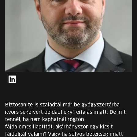
EURÓPA JÖVŐFESZTIVÁLJA
ELŐADÓK
INGYENES DIÁK- ÉS TANÁRREGISZTRÁCIÓ
JEGYEK
KOSÁR
Linkedin
EN
Change
language:
Biztosan te is szaladtál már be gyógyszertárba
EN
gyors segélyért például egy fejfájás miatt. De mit
tennél, ha nem kaphatnál rögtön
fájdalomcsillaptítót, akárhányszor egy kicsit
fájdolgál valami? Vagy ha súlyos betegség miatt