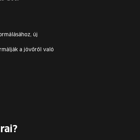
formálásához, új
málják a jövőről való
rai?