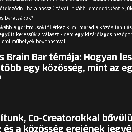
teleződni, ha a hosszú távot inkább lemondásként éljü
ós barátságok?
nkább algoritmusoktól érkezik, mi marad a közös tanulás
együtt keressük a választ - nem egy kizárólagos nézőpo
llemi műhelyek bevonásával.
s Brain Bar témája: Hogyan le
 több egy közösség, mint az 
?
újítunk, Co-Creatorokkal bővülü
 és a közösség erejének jegyé