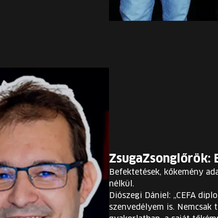
ZsugaZsonglőrök: 
Befektetések, kőkemény adat
nélkül.
Diószegi Dániel: „CEFA dip
szenvedélyem is. Nemcsak 