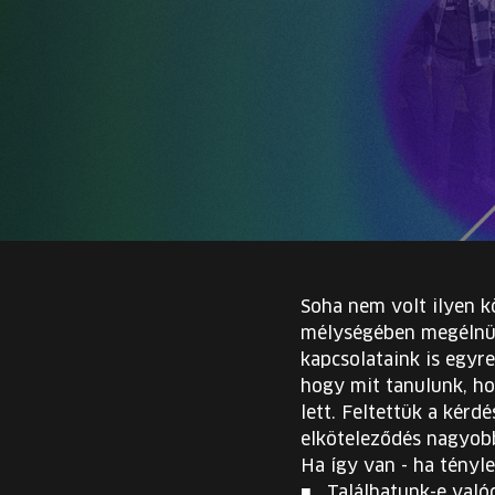
Soha nem volt ilyen 
mélységében megélnün
kapcsolataink is egyr
hogy mit tanulunk, ho
lett. Feltettük a kérd
elköteleződés nagyobb
Ha így van - ha tényle
Találhatunk-e való