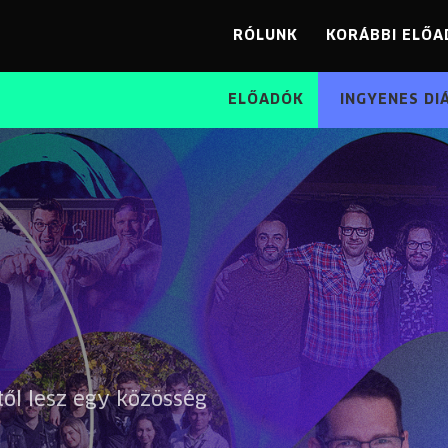
RÓLUNK
KORÁBBI ELŐA
ELŐADÓK
INGYENES DI
től lesz egy közösség