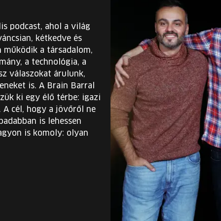
s podcast, ahol a világ
váncsian, kétkedve és
n működik a társadalom,
mány, a technológia, a
z válaszokat árulunk,
neket is. A Brain Barral
ük ki egy élő térbe: igazi
 A cél, hogy a jövőről ne
badabban is lehessen
nagyon is komoly: olyan