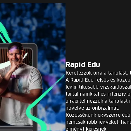
Rapid Edu
Keretezzük újra a tanulást:
A Rapid Edu felsős és középi
legkritikusabb vizsgaidőszako
tartalmainkkal és intenzív
újraértelmezzük a tanulást 
növelve az önbizalmat.
Közösségünk egyszerre épül 
nemcsak jobb jegyeket, han
élményt keresnek.