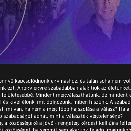
könnyű kapcsolódnunk egymáshoz, és talán soha nem vol
k ezt. Ahogy egyre szabadabban alakítjuk az életünket,
e felületesebbé. Mindent megválaszthatunk, de mindent e
l és kivel élünk, mit dolgozunk, miben hiszünk. A szab
ést: mi van, ha nem a még több hajszolása a válasz? Ha a
 szabadságot adhat, mint a választék végtelensége?
g a közösségeké a jövő - rengeteg kérdést kell újra felt
di közösséget, ha semmit sem akarunk feladni magunkbó