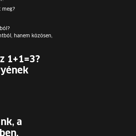
k meg?
ból?
ntból, hanem közösen,
sz 1+1=3?
egyének
nk, a
ben.