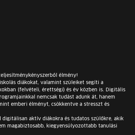
 teljesítménykényszerből élmény!
skolás diákokat, valamint szüleiket segíti a
kban (felvételi, érettségi) és év közben is. Digitális
 programjainkkal nemcsak tudást adunk át, hanem
mint emberi élményt, csökkentve a stresszt és
digitálisan aktív diákokra és tudatos szülőkre, akik
em magabiztosabb, kiegyensúlyozottabb tanulási