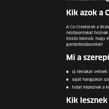
Kik azok a 
A Co-Creatorok a Brain
nézőpontokat hoznak b
Közös bennük, hogy él
gondolkodásunkat!
Mi a szerep
új témákat vetnek f
saját hangjukon s
hidat képeznek a k
Kik lesznek