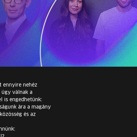
t ennyire nehéz
 úgy válnak a
l is engedhetünk:
adságunk ára a magány
 közösség és az
ennünk:
l?