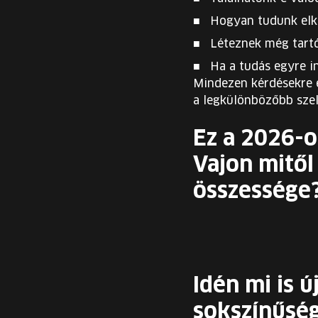
Hogyan tudunk elkö
Léteznek még tart
Ha a tudás egyre i
Mindezen kérdésekre 
a legkülönbözőbb sze
Ez a 2026-o
Vajon mitől
összessége
Idén mi is 
sokszínűség