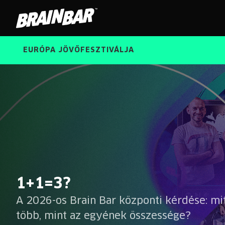
Brain
Bar
EURÓPA JÖVŐFESZTIVÁLJA
Brain
1+1=3?
Bar
A 2026-os Brain Bar központi kérdése: mi
több, mint az egyének összessége?