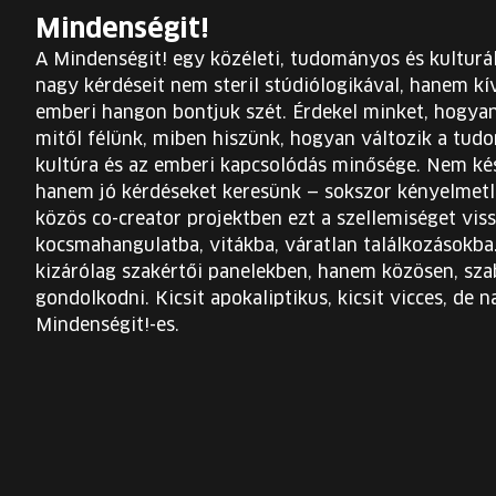
Mindenségit!
A Mindenségit! egy közéleti, tudományos és kulturáli
nagy kérdéseit nem steril stúdiólogikával, hanem kí
emberi hangon bontjuk szét. Érdekel minket, hogya
mitől félünk, miben hiszünk, hogyan változik a tudo
kultúra és az emberi kapcsolódás minősége. Nem kés
hanem jó kérdéseket keresünk — sokszor kényelmetle
közös co-creator projektben ezt a szellemiséget vissz
kocsmahangulatba, vitákba, váratlan találkozásokba.
kizárólag szakértői panelekben, hanem közösen, sza
gondolkodni. Kicsit apokaliptikus, kicsit vicces, de 
Mindenségit!-es.