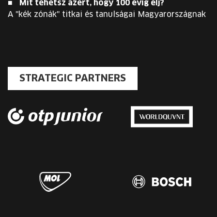
Mit tehetsz azért, hogy 100 évig élj?
A "kék zónák" titkai és tanulságai Magyarországnak
STRATEGIC PARTNERS