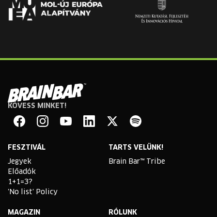
KÖVESS MINKET!
Brain
Bar
Facebook
Instagram
YouTube
Linkedin
Twitter
Spotify
FESZTIVÁL
TARTS VELÜNK!
Jegyek
Brain Bar™ Tribe
Előadók
1+1=3?
'No list' Policy
MAGAZIN
RÓLUNK