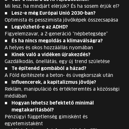
Mi lesz, ha mindjárt elérjük? És ha sosem érjük el?
Lesz-e még Európai Unió 2030-ban?
Optimista és pesszimista jövőképek összecsapása
Legyőzhető-e az ADHD?
Figyelemzavar, a Z-generáció “népbetegsége”
És ha nincs megoldás a klímaválságra?
A helyes és okos hozzáállás nyomában
Kinek való a vidéken újrakezdés?
Gazdálkodás, önellátás, egy új trend születése
Te építenéd gombából a házad?
A Föld építészete a beton- és üvegkorszak után
Influencerek, a kapitalizmus jövője?
Reklám, manipuláció és értékteremtés a közösségi
médiában
Hogyan lehetsz befektető minimál
megtakarításból?
Pénzügyi függetlenség gimisként és
egyetemistaként