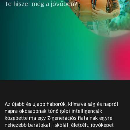
EURÓPA JÖVŐFESZTIVÁLJA
Te hiszel még a jövőben?
ELŐADÓK
INGYENES DIÁK- ÉS TANÁRREGISZTRÁCIÓ
JEGYEK
KOSÁR
EN
Change
language:
EN
Az újabb és újabb háborúk, klímaválság és napról
napra okosabbnak tűnő gépi intelligenciák
közepette ma egy Z-generációs fiatalnak egyre
nehezebb barátokat, iskolát, életcélt, jövőképet