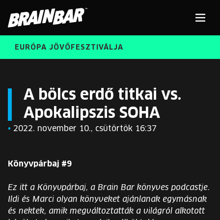
Brain
Men
Bar
EURÓPA JÖVŐFESZTIVÁLJA
ELŐADÓK
Kere
A bölcs erdő titkai vs.
Apokalipszis SOHA
INGYENES DIÁK- ÉS TANÁRREGISZTRÁCIÓ
RÓLUNK
•
2022. november 10., csütörtök 16:37
JEGYEK
KORÁBBI ELŐADÓK
KOSÁR
Könyvpárbaj #9
BRAIN BAR™ TRIBE
Ez itt a Könyvpárbaj, a Brain Bar könyves podcastje.
KARRIER
Ildi és Marci olyan könyveket ajánlanak egymásnak
és nektek, amik megváltoztatták a világról alkotott