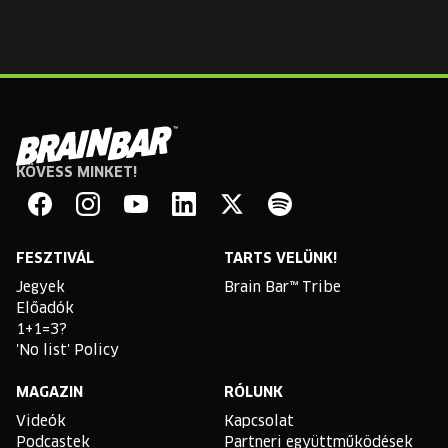
KÖVESS MINKET!
Brain
Bar
Facebook
Instagram
YouTube
Linkedin
Twitter
Spotify
FESZTIVÁL
TARTS VELÜNK!
Jegyek
Brain Bar™ Tribe
Előadók
1+1=3?
'No list' Policy
MAGAZIN
RÓLUNK
Videók
Kapcsolat
Podcastek
Partneri együttműködések