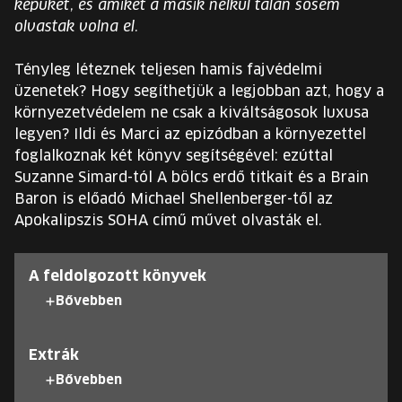
képüket, és amiket a másik nélkül talán sosem
EURÓPA JÖVŐFESZTIVÁLJA
olvastak volna el.
ELŐADÓK
Tényleg léteznek teljesen hamis fajvédelmi
üzenetek? Hogy segíthetjük a legjobban azt, hogy a
környezetvédelem ne csak a kiváltságosok luxusa
INGYENES DIÁK- ÉS TANÁRREGISZTRÁCIÓ
legyen? Ildi és Marci az epizódban a környezettel
foglalkoznak két könyv segítségével: ezúttal
JEGYEK
Suzanne Simard-tól A bölcs erdő titkait és a Brain
Baron is előadó Michael Shellenberger-től az
KOSÁR
Apokalipszis SOHA című művet olvasták el.
EN
Change
A feldolgozott könyvek
language:
Bővebben
EN
Extrák
Bővebben