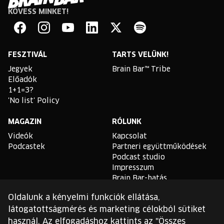
KÖVESS MINKET!
Brain
Bar
Facebook
Instagram
YouTube
Linkedin
Twitter
Spotify
FESZTIVÁL
TARTS VELÜNK!
Jegyek
Brain Bar™ Tribe
Előadók
1+1=3?
'No list' Policy
MAGAZIN
RÓLUNK
Videók
Kapcsolat
Podcastek
Partneri együttműködések
Podcast studio
Impresszum
Brain Bar-hatás
Oldalunk a kényelmi funkciók ellátása,
TLDR
látogatottságmérés és marketing célokból sütiket
Általános Szerződési
használ. Az elfogadáshoz kattints az "Összes