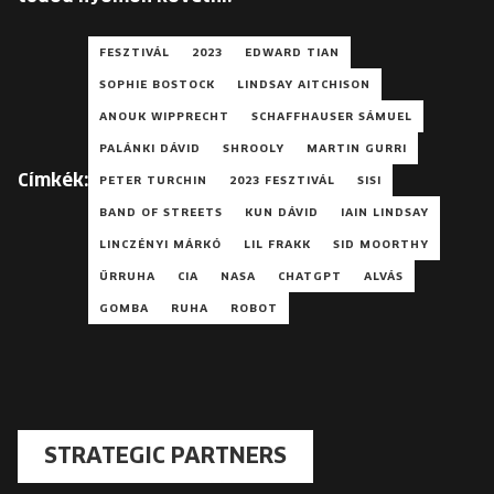
FESZTIVÁL
2023
EDWARD TIAN
SOPHIE BOSTOCK
LINDSAY AITCHISON
ANOUK WIPPRECHT
SCHAFFHAUSER SÁMUEL
PALÁNKI DÁVID
SHROOLY
MARTIN GURRI
Címkék:
PETER TURCHIN
2023 FESZTIVÁL
SISI
BAND OF STREETS
KUN DÁVID
IAIN LINDSAY
LINCZÉNYI MÁRKÓ
LIL FRAKK
SID MOORTHY
ŰRRUHA
CIA
NASA
CHATGPT
ALVÁS
GOMBA
RUHA
ROBOT
STRATEGIC PARTNERS