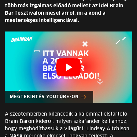
EURÓPA JÖVŐFESZTIVÁLJA
több más izgalmas előadó mellett az idei Brain
Bar fesztiválon mesél arról, mi a gond a
ELŐADÓK
mesterséges intelligenciával.
INGYENES DIÁK- ÉS TANÁRREGISZTRÁCIÓ
JEGYEK
KOSÁR
EN
Change
MEGTEKINTÉS YOUTUBE-ON
language:
EN
A szeptemberben kilencedik alkalommal elstartoló
Brain Baron kiderül, milyen szkafander kell ahhoz,
hogy meghódíthassuk a világűrt: Lindsay Aitchison,
a NASA mérnöke elmeséli, hogyan fejleszti a