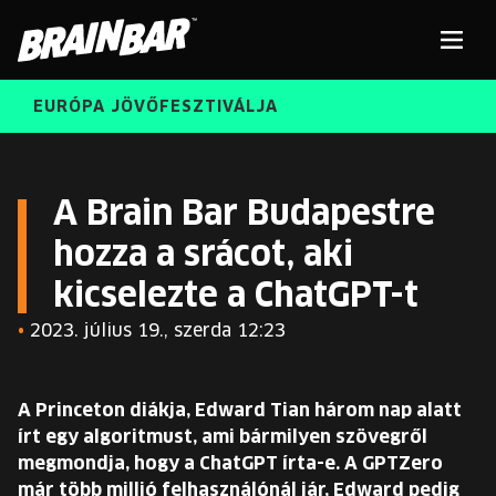
Brain
Men
Bar
EURÓPA JÖVŐFESZTIVÁLJA
ELŐADÓK
Kere
A Brain Bar Budapestre
hozza a srácot, aki
INGYENES DIÁK- ÉS TANÁRREGISZTRÁCIÓ
RÓLUNK
kicselezte a ChatGPT-t
JEGYEK
KORÁBBI ELŐADÓK
•
2023. július 19., szerda 12:23
KOSÁR
BRAIN BAR™ TRIBE
A Princeton diákja, Edward Tian három nap alatt
KARRIER
írt egy algoritmust, ami bármilyen szövegről
megmondja, hogy a ChatGPT írta-e. A GPTZero
már több millió felhasználónál jár, Edward pedig