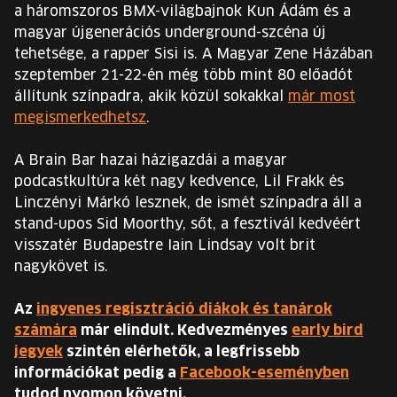
a háromszoros BMX-világbajnok Kun Ádám és a
magyar újgenerációs underground-szcéna új
tehetsége, a rapper Sisi is. A Magyar Zene Házában
szeptember 21-22-én még több mint 80 előadót
állítunk színpadra, akik közül sokakkal
már most
megismerkedhetsz
.
A Brain Bar hazai házigazdái a magyar
podcastkultúra két nagy kedvence, Lil Frakk és
Linczényi Márkó lesznek, de ismét színpadra áll a
stand-upos Sid Moorthy, sőt, a fesztivál kedvéért
visszatér Budapestre Iain Lindsay volt brit
nagykövet is.
Az
ingyenes regisztráció diákok és tanárok
számára
már elindult. Kedvezményes
early bird
jegyek
szintén elérhetők, a legfrissebb
információkat pedig a
Facebook-eseményben
tudod nyomon követni.