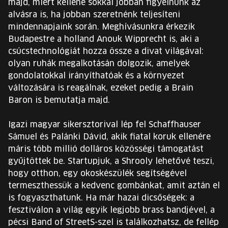
majd, miért kellene sokkal jobban figyelnünk az
alvásra is, ha jobban szeretnénk teljesíteni
mindennapjaink során. Meghívásunkra érkezik
Budapestre a holland Anouk Wipprecht is, aki a
csúcstechnológiát hozza össze a divat világával:
olyan ruhák megalkotásán dolgozik, amelyek
gondolatokkal irányíthatóak és a környezet
változására is reagálnak, ezeket pedig a Brain
Baron is bemutatja majd.
Igazi magyar sikersztorival lép fel Schaffhauser
Sámuel és Palánki Dávid, akik fiatal koruk ellenére
máris több millió dolláros közösségi támogatást
gyűjtöttek be. Startupjuk, a Shrooly lehetővé teszi,
hogy otthon, egy okoskészülék segítségével
termeszthessük a kedvenc gombánkat, amit aztán el
is fogyaszthatunk. Ha már hazai dicsőségek: a
fesztiválon a világ egyik legjobb brass bandjével, a
pécsi Band of StreetS-szel is találkozhatsz, de fellép