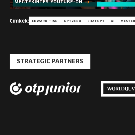
MEGTEKINTÉS YOUTUBE-ON
Címkék:
EDWARD TIAN
GPTZERO
CHATGPT
AI
MESTER
STRATEGIC PARTNERS