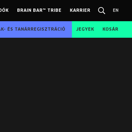
DÓK
BRAIN BAR™ TRIBE
KARRIER
EN
Chang
Kereső
langua
EN
ÁK- ÉS TANÁRREGISZTRÁCIÓ
JEGYEK
KOSÁR