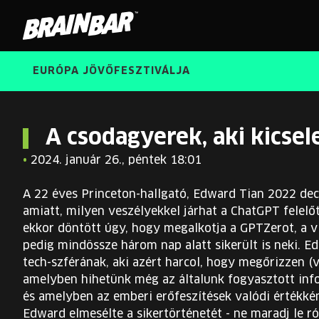
Brain
Bar
EURÓPA JÖVŐFESZTIVÁLJA
A csodagyerek, aki kicsel
•
2024. január 26., péntek 18:01
A 22 éves Princeton-hallgató, Edward Tian 2022 de
amiatt, milyen veszélyekkel járhat a ChatGPT felelő
ekkor döntött úgy, hogy megalkotja a GPTZerot, a v
pedig mindössze három nap alatt sikerült is neki. 
tech-szférának, aki azért harcol, hogy megőrizzen (
amelyben hihetünk még az általunk fogyasztott inf
és amelyben az emberi erőfeszítések valódi értékké
Edward elmesélte a sikertörténetét - ne maradj le ró