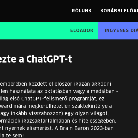
RÓLUNK
KORÁBBI ELŐA
ELŐADÓK
INGYENES DI
ezte a ChatGPT-t
cemberében kezdett el először igazán aggódni
tlen használata az oktatásban vagy a médiában -
ilág első ChatGPT-felismerő programját, ez
Edward mára megkerülhetetlen szaktekintélye a
vagy inkább visszahozzon) egy olyan világot,
ormációk igazságtartalmában és hitelességében,
nt nyernek elismerést. A Brain Baron 2023-ban
la te sem!