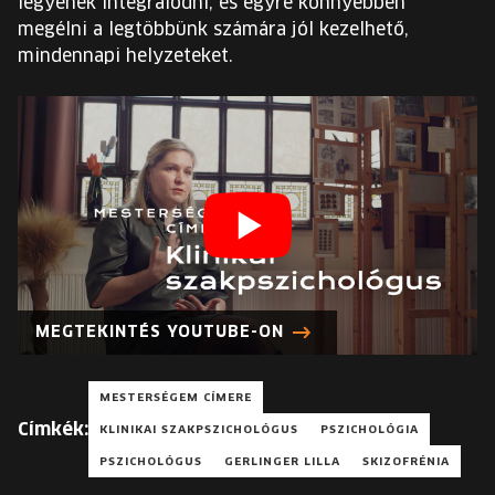
legyenek integrálódni, és egyre könnyebben
megélni a legtöbbünk számára jól kezelhető,
mindennapi helyzeteket.
MEGTEKINTÉS YOUTUBE-ON
MESTERSÉGEM CÍMERE
Címkék:
KLINIKAI SZAKPSZICHOLÓGUS
PSZICHOLÓGIA
PSZICHOLÓGUS
GERLINGER LILLA
SKIZOFRÉNIA