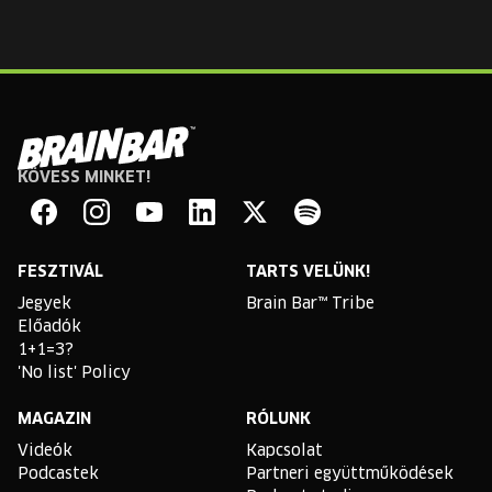
KÖVESS MINKET!
Brain
Bar
Facebook
Instagram
YouTube
Linkedin
Twitter
Spotify
FESZTIVÁL
TARTS VELÜNK!
Jegyek
Brain Bar™ Tribe
Előadók
1+1=3?
'No list' Policy
MAGAZIN
RÓLUNK
Videók
Kapcsolat
Podcastek
Partneri együttműködések