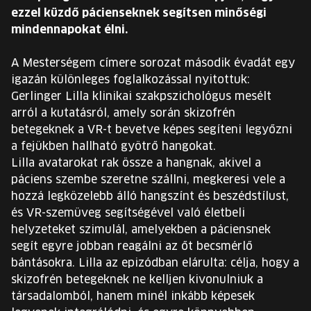
EURÓPA JÖVŐFESZTIVÁLJA
ezzel küzdő pácienseknek segítsen minőségi
mindennapokat élni.
ELŐADÓK
A Mesterségem címere sorozat második évadát egy
igazán különleges foglalkozással nyitottuk:
INGYENES DIÁK- ÉS TANÁRREGISZTRÁCIÓ
Gerlinger Lilla klinikai szakpszichológus mesélt
arról a kutatásról, amely során skizofrén
JEGYEK
betegeknek a VR-t bevetve képes segíteni legyőzni
a fejükben hallható gyötrő hangokat.
KOSÁR
Lilla avatarokat rak össze a hangnak, akivel a
páciens szembe szeretne szállni, megkeresi vele a
hozzá legközelebb álló hangszínt és beszédstílust,
EN
Change
és VR-szemüveg segítségével való életbeli
language:
helyzeteket szimulál, amelyekben a páciensnek
EN
segít egyre jobban reagálni az őt becsmérlő
bántásokra. Lilla az epizódban elárulta: célja, hogy a
skizofrén betegeknek ne kelljen kivonulniuk a
társadalomból, hanem minél inkább képesek