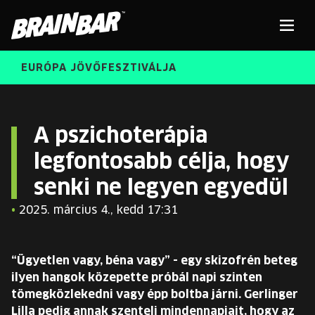
Brain
Men
Bar
EURÓPA JÖVŐFESZTIVÁLJA
ELŐADÓK
Kere
A pszichoterápia
legfontosabb célja, hogy
INGYENES DIÁK- ÉS TANÁRREGISZTRÁCIÓ
RÓLUNK
senki ne legyen egyedül
JEGYEK
KORÁBBI ELŐADÓK
•
2025. március 4., kedd 17:31
KOSÁR
BRAIN BAR™ TRIBE
“Ügyetlen vagy, béna vagy” - egy skizofrén beteg
KARRIER
ilyen hangok közepette próbál napi szinten
tömegközlekedni vagy épp boltba járni. Gerlinger
Lilla pedig annak szenteli mindennapjait, hogy az