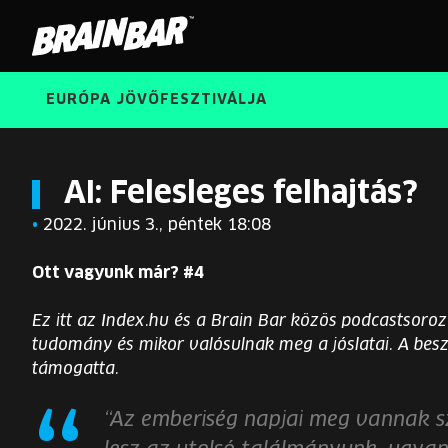
Brain
Bar
EURÓPA JÖVŐFESZTIVÁLJA
AI: Felesleges felhajtás?
•
2022. június 3., péntek 18:08
Ott vagyunk már? #4
Ez itt az Index.hu és a Brain Bar közös podcastsoroza
tudomány és mikor valósulnak meg a jóslatai. A bes
támogatta.
“Az emberiség napjai meg vannak sz