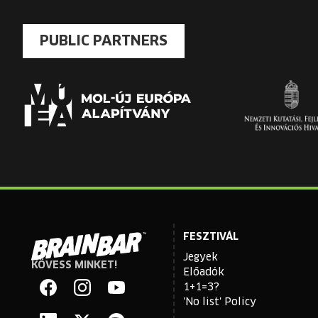
PUBLIC PARTNERS
FESZTIVÁL
Jegyek
KÖVESS MINKET!
Brain
Előadók
Bar
1+1=3?
'No list' Policy
Facebook
Instagram
YouTube