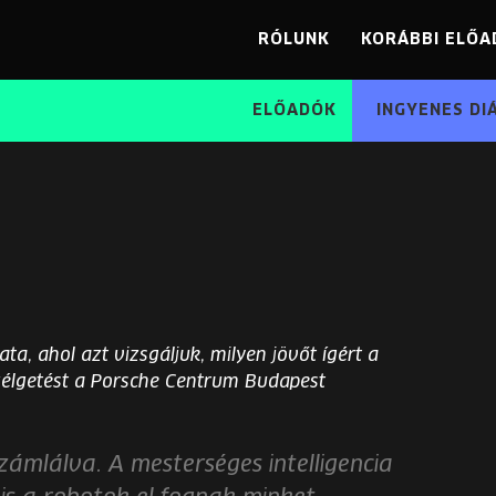
RÓLUNK
KORÁBBI ELŐA
ELŐADÓK
INGYENES DI
ta, ahol azt vizsgáljuk, milyen jövőt ígért a
zélgetést a Porsche Centrum Budapest
ámlálva. A mesterséges intelligencia