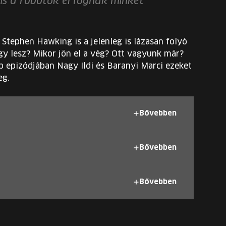
is a robotok el fognak minket
 Stephen Hawking is a jelenleg is lázasan folyó
gy lesz? Mikor jön el a vég? Ott vagyunk már?
b epizódjában Nagy Ildi és Baranyi Marci ezeket
eg.
Bővebben
Bővebben
Bővebben