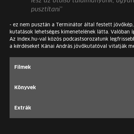
lesz az utolsó találmányunk, ugyan
pusztítani”
- ez nem pusztán a Terminátor által festett jövőkép,
kutatások lehetséges kimenetelének látta. Valóban í
Az Index.hu-val közös podcastsorozatunk legfrisseb
a kérdéseket Kánai András jövőkutatóval vitatják m
Filmek
Könyvek
Extrák