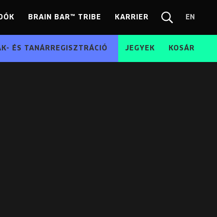
DÓK
BRAIN BAR™ TRIBE
KARRIER
EN
Chang
Kereső
langua
EN
ÁK- ÉS TANÁRREGISZTRÁCIÓ
JEGYEK
KOSÁR