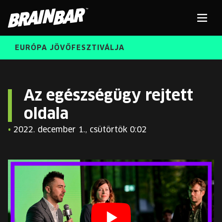
Brain
Men
Bar
EURÓPA JÖVŐFESZTIVÁLJA
ELŐADÓK
Kere
Az egészségügy rejtett
oldala
INGYENES DIÁK- ÉS TANÁRREGISZTRÁCIÓ
RÓLUNK
•
2022. december 1., csütörtök 0:02
JEGYEK
KORÁBBI ELŐADÓK
KOSÁR
BRAIN BAR™ TRIBE
KARRIER