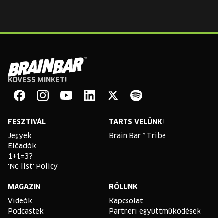
KÖVESS MINKET!
Brain
Bar
Facebook
Instagram
YouTube
Linkedin
Twitter
Spotify
FESZTIVÁL
TARTS VELÜNK!
Jegyek
Brain Bar™ Tribe
Előadók
1+1=3?
'No list' Policy
MAGAZIN
RÓLUNK
Videók
Kapcsolat
Podcastek
Partneri együttműködések