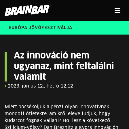
Brain
Men
Bar
EURÓPA JÖVŐFESZTIVÁLJA
ELŐADÓK
Kere
Az innováció nem
ugyanaz, mint feltalálni
INGYENES DIÁK- ÉS TANÁRREGISZTRÁCIÓ
RÓLUNK
valamit
JEGYEK
KORÁBBI ELŐADÓK
•
2023. június 12., hétfő 12:12
KOSÁR
BRAIN BAR™ TRIBE
Miért pocsékoljuk a pénzt olyan innovatívnak
KARRIER
mondott ötletekre, amikről eleve tudjuk, hogy
kudarcot fognak vallani? Hol lesz a következő
Szilícium-völgy? Dan Breznitz a gyors innováción