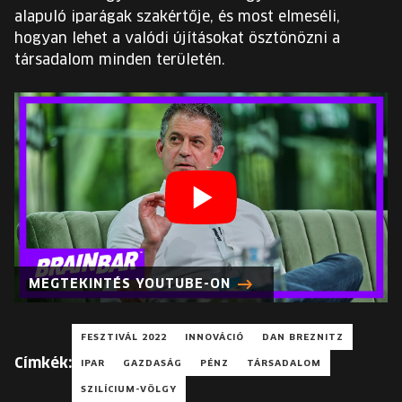
EURÓPA JÖVŐFESZTIVÁLJA
alapuló iparágak szakértője, és most elmeséli,
hogyan lehet a valódi újításokat ösztönözni a
ELŐADÓK
társadalom minden területén.
INGYENES DIÁK- ÉS TANÁRREGISZTRÁCIÓ
JEGYEK
KOSÁR
EN
Change
MEGTEKINTÉS YOUTUBE-ON
language:
EN
FESZTIVÁL 2022
INNOVÁCIÓ
DAN BREZNITZ
Címkék:
IPAR
GAZDASÁG
PÉNZ
TÁRSADALOM
SZILÍCIUM-VÖLGY