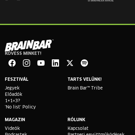
KÖVESS MINKET!
Brain
Bar
Facebook
Instagram
YouTube
Linkedin
Twitter
Spotify
FESZTIVÁL
TARTS VELÜNK!
Jegyek
Brain Bar™ Tribe
Előadók
1+1=3?
'No list' Policy
MAGAZIN
RÓLUNK
Videók
Kapcsolat
Podcastek
Partneri együttműködések