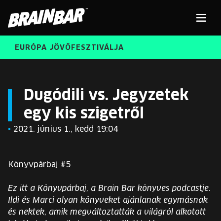
Brain
Men
Bar
EURÓPA JÖVŐFESZTIVÁLJA
ELŐADÓK
Kere
Dugódili vs. Jegyzetek
egy kis szigetről
INGYENES DIÁK- ÉS TANÁRREGISZTRÁCIÓ
RÓLUNK
•
2021. június 1., kedd 19:04
JEGYEK
KORÁBBI ELŐADÓK
KOSÁR
Könyvpárbaj #5
BRAIN BAR™ TRIBE
Ez itt a Könyvpárbaj, a Brain Bar könyves podcastje.
KARRIER
Ildi és Marci olyan könyveket ajánlanak egymásnak
és nektek, amik megváltoztatták a világról alkotott