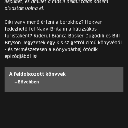
képüket, és amiket a másik nélkül talán sosem
EURÓPA JÖVŐFESZTIVÁLJA
olvastak volna el.
ELŐADÓK
Ciki vagy menő érteni a borokhoz? Hogyan
fedezhető fel Nagy-Britannia hátizsákos
turistaként? Kiderül Bianca Bosker Dugódili és Bill
INGYENES DIÁK- ÉS TANÁRREGISZTRÁCIÓ
Bryson Jegyzetek egy kis szigetről című könyvéből
- és természetesen a Könyvpárbaj ötödik
JEGYEK
epizódjából is!
KOSÁR
A feldolgozott könyvek
Bővebben
EN
Change
language:
EN