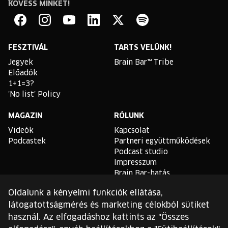
KÖVESS MINKET!
Brain
Bar
Facebook
Instagram
YouTube
Linkedin
Twitter
Spotify
FESZTIVÁL
TARTS VELÜNK!
Jegyek
Brain Bar™ Tribe
Előadók
1+1=3?
'No list' Policy
MAGAZIN
RÓLUNK
Videók
Kapcsolat
Podcastek
Partneri együttműködések
Podcast studio
Impresszum
Brain Bar-hatás
Oldalunk a kényelmi funkciók ellátása,
TLDR
látogatottságmérés és marketing célokból sütiket
Általános Szerződési
használ. Az elfogadáshoz kattints az "Összes
Feltételek