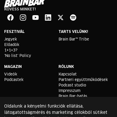
KÖVESS MINKET!
Brain
Bar
Facebook
Instagram
YouTube
Linkedin
Twitter
Spotify
FESZTIVÁL
TARTS VELÜNK!
Jegyek
Brain Bar™ Tribe
Előadók
1+1=3?
'No list' Policy
MAGAZIN
RÓLUNK
Videók
Kapcsolat
Podcastek
Partneri együttműködések
Podcast studio
Impresszum
Brain Bar-hatás
Oldalunk a kényelmi funkciók ellátása,
TLDR
látogatottságmérés és marketing célokból sütiket
Általános Szerződési