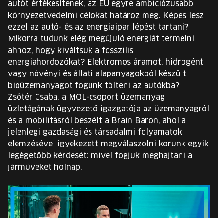
autót értékesítenek, az EU egyre ambiciózusabb
EURÓPA JÖVŐFESZTIVÁLJA
környezetvédelmi célokat határoz meg. Képes lesz
ezzel az autó- és az energiaipar lépést tartani?
ELŐADÓK
Mikorra tudunk elég megújuló energiát termelni
ahhoz, hogy kiváltsuk a fosszilis
energiahordozókat? Elektromos áramot, hidrogént
INGYENES DIÁK- ÉS TANÁRREGISZTRÁCIÓ
vagy növényi és állati alapanyagokból készült
bioüzemanyagot fogunk tölteni az autókba?
JEGYEK
Zsótér Csaba, a MOL-csoport üzemanyag
üzletágának ügyvezető igazgatója az üzemanyagról
KOSÁR
és a mobilitásról beszélt a Brain Baron, ahol a
jelenlegi gazdasági és társadalmi folyamatok
EN
elemzésével igyekezett megválaszolni korunk egyik
Change
legégetőbb kérdését: mivel fogjuk meghajtani a
language:
járműveket holnap.
EN