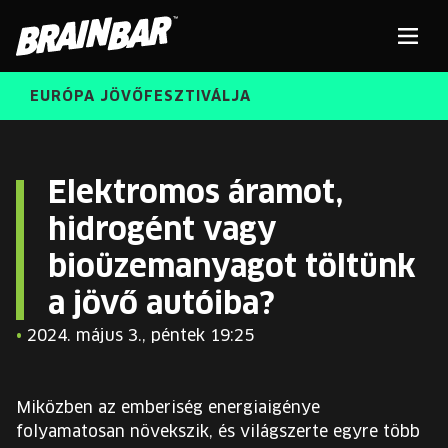
Brain
Men
Bar
EURÓPA JÖVŐFESZTIVÁLJA
ELŐADÓK
Kere
Elektromos áramot,
hidrogént vagy
INGYENES DIÁK- ÉS TANÁRREGISZTRÁCIÓ
RÓLUNK
bioüzemanyagot töltünk
JEGYEK
KORÁBBI ELŐADÓK
a jövő autóiba?
KOSÁR
•
2024. május 3., péntek 19:25
BRAIN BAR™ TRIBE
KARRIER
Miközben az emberiség energiaigénye
folyamatosan növekszik, és világszerte egyre több