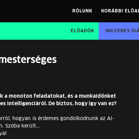
RÓLUNK
KORÁBBI ELŐA
ELŐADÓK
INGYENES DI
 mesterséges
tjuk a monoton feladatokat, és a munkaidőnket
s intelligenciáról. De biztos, hogy így van ez?
arról, hogyan is érdemes gondolkodnunk az AI-
 Szóba került...
yal