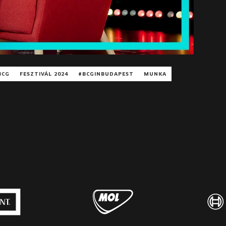
BCG
FESZTIVÁL 2024
#BCGINBUDAPEST
MUNKA