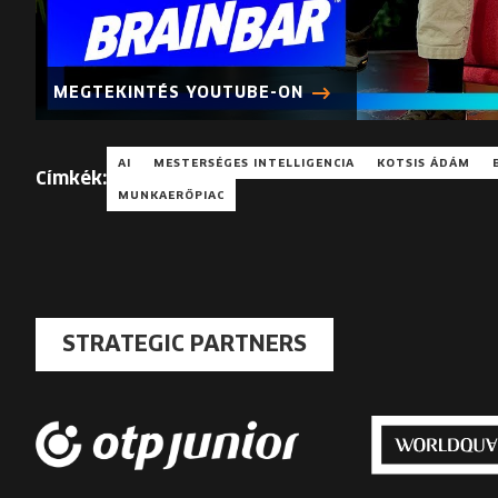
MEGTEKINTÉS YOUTUBE-ON
AI
MESTERSÉGES INTELLIGENCIA
KOTSIS ÁDÁM
Címkék:
MUNKAERŐPIAC
STRATEGIC PARTNERS