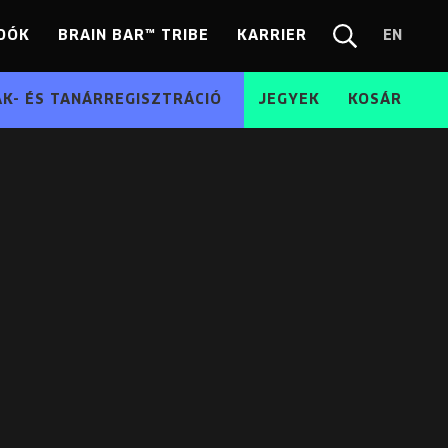
DÓK
BRAIN BAR™ TRIBE
KARRIER
EN
Chang
Kereső
langua
EN
ÁK- ÉS TANÁRREGISZTRÁCIÓ
JEGYEK
KOSÁR