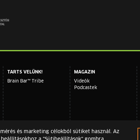
TARTS VELÜNK!
MAGAZIN
Brain Bar™ Tribe
Videók
Podcastek
gmérés és marketing célokból sütiket használ. Az
beállításokhoz a "Sütibeállítások" gombra.
i irányelvei
és
szolgáltatási feltételei
érvényesek.