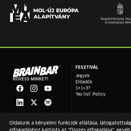
FESZTIVÁL
Jegyek
KÖVESS MINKET!
Brain
Előadók
Bar
1+1=3?
'No list' Policy
Facebook
Instagram
YouTube
Linkedin
Twitter
Spotify
Oldalunk a kényelmi funkciók ellátása, látogatottsá
elfogadáshoz kattints az "Összes elfogadása", egyéb 
Ezt a webhelyet a reCAPTCHA védi, és a Google
adatvédelm