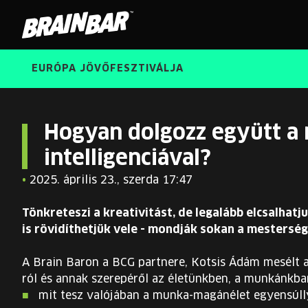
Brain
Bar
EURÓPA JÖVŐFESZTIVÁLJA
Hogyan dolgozz együtt a
intelligenciával?
•
2025. április 23., szerda 17:47
Tönkreteszi a kreativitást, de legalább elcsalha
is rövidíthetjük vele - mondják sokan a mestersége
A Brain Baron a BCG partnere, Kotsis Ádám mesélt 
ról és annak szerepéről az életünkben, a munkánkban.
mit tesz valójában a munka-magánélet egyensúll