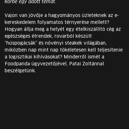
körbe egy adott témát.
EURÓPA JÖVŐFESZTIVÁLJA
Vajon van jövője a hagyományos üzleteknek az e-
ELŐADÓK
kereskedelem folyamatos térnyerése mellett?
Hogyan állja meg a helyét egy ételkiszállító cég az
egészséges étrendek, rovarból készült
INGYENES DIÁK- ÉS TANÁRREGISZTRÁCIÓ
“húspogácsák” és növényi steakek világában,
miközben nap mint nap tökéletesen kell teljesítenie
JEGYEK
a logisztikai kihívásokat? Minderről ismét a
Foodpanda ügyvezetőjével, Patai Zoltánnal
KOSÁR
beszélgetünk.
EN
Change
language:
EN