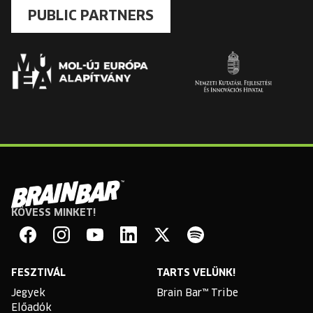
PUBLIC PARTNERS
KÖVESS MINKET!
Brain
Bar
Facebook
Instagram
YouTube
Linkedin
Twitter
Spotify
FESZTIVÁL
TARTS VELÜNK!
Jegyek
Brain Bar™ Tribe
Előadók