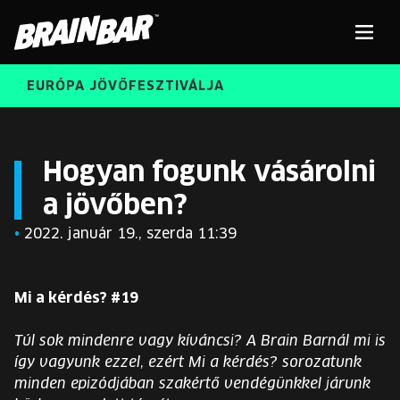
Brain
Men
Bar
EURÓPA JÖVŐFESZTIVÁLJA
ELŐADÓK
Kere
Hogyan fogunk vásárolni
a jövőben?
INGYENES DIÁK- ÉS TANÁRREGISZTRÁCIÓ
RÓLUNK
•
2022. január 19., szerda 11:39
JEGYEK
KORÁBBI ELŐADÓK
KOSÁR
Mi a kérdés? #19
BRAIN BAR™ TRIBE
Túl sok mindenre vagy kíváncsi? A Brain Barnál mi is
KARRIER
így vagyunk ezzel, ezért Mi a kérdés? sorozatunk
minden epizódjában szakértő vendégünkkel járunk