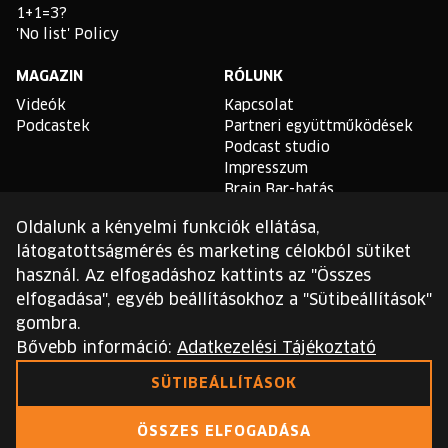
1+1=3?
'No list' Policy
MAGAZIN
RÓLUNK
Videók
Kapcsolat
Podcastek
Partneri együttműködések
Podcast studio
Impresszum
Brain Bar-hatás
Oldalunk a kényelmi funkciók ellátása,
TLDR
látogatottságmérés és marketing célokból sütiket
Általános Szerződési
használ. Az elfogadáshoz kattints az "Összes
Feltételek
elfogadása", egyéb beállításokhoz a "Sütibeállítások"
Sütikezelési Szabályzat
gombra.
Adatvédelmi Szabályzat
Bővebb információ:
Adatkezelési Tájékoztató
Ezt a webhelyet a reCAPTCHA védi, és a Google
SÜTIBEÁLLÍTÁSOK
adatvédelmi irányelvei
és
szolgáltatási feltételei
érvényesek.
ÖSSZES ELFOGADÁSA