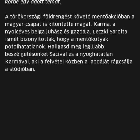
körbe egy adott témát.
EURÓPA JÖVŐFESZTIVÁLJA
A törökországi földrengést követő mentőakcióban a
ELŐADÓK
magyar csapat is kitüntette magát. Karma, a
nyolcéves belga juhász és gazdája, Leczki Sarolta
ismét bizonyították, hogy a mentőkutyák
INGYENES DIÁK- ÉS TANÁRREGISZTRÁCIÓ
pótolhatatlanok. Hallgasd meg legújabb
beszélgetésünket Sacival és a nyughatatlan
JEGYEK
Karmával, aki a felvétel közben a labdáját rágcsálja
a stúdióban.
KOSÁR
EN
Change
language:
EN