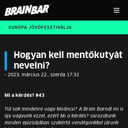
Brain
Men
Bar
EURÓPA JÖVŐFESZTIVÁLJA
ELŐADÓK
Kere
Hogyan kell mentőkutyát
nevelni?
INGYENES DIÁK- ÉS TANÁRREGISZTRÁCIÓ
RÓLUNK
•
2023. március 22., szerda 17:32
JEGYEK
KORÁBBI ELŐADÓK
KOSÁR
Mi a kérdés? #43
BRAIN BAR™ TRIBE
Túl sok mindenre vagy kíváncsi? A Brain Barnál mi is
KARRIER
így vagyunk ezzel, ezért Mi a kérdés? sorozatunk
minden epizódjában szakértő vendégünkkel járunk