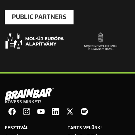
PUBLIC PARTNERS
KÖVESS MINKET!
Brain
Bar
Facebook
Instagram
YouTube
Linkedin
Twitter
Spotify
FESZTIVÁL
TARTS VELÜNK!