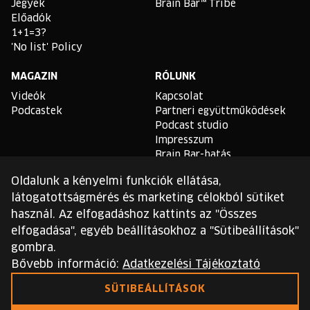
Jegyek
Brain Bar™ Tribe
Előadók
1+1=3?
'No list' Policy
MAGAZIN
RÓLUNK
Videók
Kapcsolat
Podcastek
Partneri együttműködések
Podcast studio
Impresszum
Brain Bar-hatás
Oldalunk a kényelmi funkciók ellátása,
TLDR
látogatottságmérés és marketing célokból sütiket
Általános Szerződési
használ. Az elfogadáshoz kattints az "Összes
Feltételek
elfogadása", egyéb beállításokhoz a "Sütibeállítások"
Sütikezelési Szabályzat
gombra.
Adatvédelmi Szabályzat
Bővebb információ:
Adatkezelési Tájékoztató
Ezt a webhelyet a reCAPTCHA védi, és a Google
SÜTIBEÁLLÍTÁSOK
adatvédelmi irányelvei
és
szolgáltatási feltételei