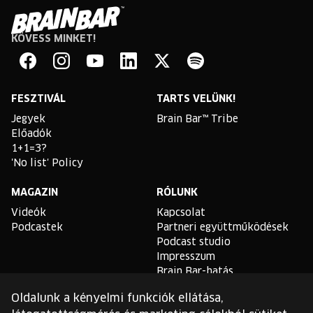
KÖVESS MINKET!
Brain
Bar
Facebook
Instagram
YouTube
Linkedin
Twitter
Spotify
FESZTIVÁL
TARTS VELÜNK!
Jegyek
Brain Bar™ Tribe
Előadók
1+1=3?
'No list' Policy
MAGAZIN
RÓLUNK
Videók
Kapcsolat
Podcastek
Partneri együttműködések
Podcast studio
Impresszum
Brain Bar-hatás
Oldalunk a kényelmi funkciók ellátása,
TLDR