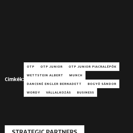
OTP
OTP JUNIOR
OTP JUNIOR PIACRALÉPŐK
WETTSTEIN ALBERT
MUNCH
Címkék:
DANCSNÉ ENGLER BERNADETT
BOGYÓ SÁNDOR
WORDY
VÁLLALKOZÁS
BUSINESS
STRATEGIC PARTNERS