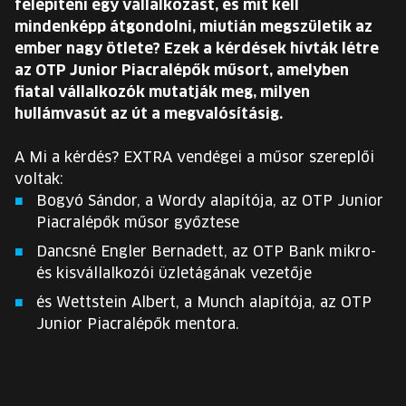
felépíteni egy vállalkozást, és mit kell
EURÓPA JÖVŐFESZTIVÁLJA
mindenképp átgondolni, miutián megszületik az
ember nagy ötlete? Ezek a kérdések hívták létre
ELŐADÓK
az OTP Junior Piacralépők műsort, amelyben
fiatal vállalkozók mutatják meg, milyen
hullámvasút az út a megvalósításig.
INGYENES DIÁK- ÉS TANÁRREGISZTRÁCIÓ
A Mi a kérdés? EXTRA vendégei a műsor szereplői
JEGYEK
voltak:
Bogyó Sándor, a Wordy alapítója, az OTP Junior
KOSÁR
Piacralépők műsor győztese
Dancsné Engler Bernadett, az OTP Bank mikro-
EN
és kisvállalkozói üzletágának vezetője
Change
language:
és Wettstein Albert, a Munch alapítója, az OTP
EN
Junior Piacralépők mentora.