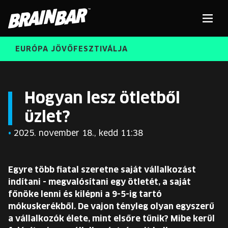
Brain
Men
Bar
EURÓPA JÖVŐFESZTIVÁLJA
ELŐADÓK
Kere
Hogyan lesz ötletből
üzlet?
INGYENES DIÁK- ÉS TANÁRREGISZTRÁCIÓ
RÓLUNK
•
2025. november 18., kedd 11:38
JEGYEK
KORÁBBI ELŐADÓK
KOSÁR
Egyre több fiatal szeretne saját vállalkozást
BRAIN BAR™ TRIBE
indítani - megvalósítani egy ötletét, a saját
főnöke lenni és kilépni a 9-5-ig tartó
KARRIER
mókuskerékből. De vajon tényleg olyan egyszerű
a vállalkozók élete, mint elsőre tűnik? Mibe kerül