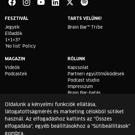
Bar
Facebook
Instagram
YouTube
Linkedin
Twitter
Spotify
FESZTIVÁL
TARTS VELÜNK!
Jegyek
Brain Bar™ Tribe
Előadók
1+1=3?
'No list' Policy
MAGAZIN
RÓLUNK
Videók
Kapcsolat
Podcastek
Partneri együttműködések
Podcast studio
Impresszum
Brain Bar-hatás
Oldalunk a kényelmi funkciók ellátása,
TLDR
látogatottságmérés és marketing célokból sütiket
Általános Szerződési
használ. Az elfogadáshoz kattints az "Összes
Feltételek
elfogadása", egyéb beállításokhoz a "Sütibeállítások"
Sütikezelési Szabályzat
gombra.
Adatvédelmi Szabályzat