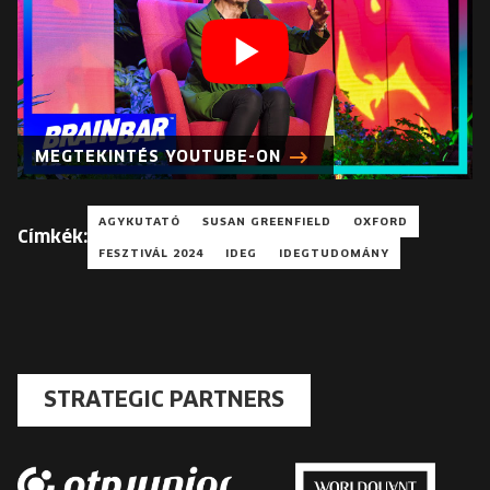
MEGTEKINTÉS YOUTUBE-ON
AGYKUTATÓ
SUSAN GREENFIELD
OXFORD
Címkék:
FESZTIVÁL 2024
IDEG
IDEGTUDOMÁNY
STRATEGIC PARTNERS