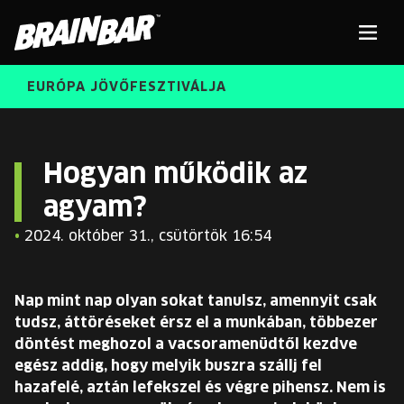
Brain
Men
Bar
EURÓPA JÖVŐFESZTIVÁLJA
ELŐADÓK
Kere
Hogyan működik az
agyam?
INGYENES DIÁK- ÉS TANÁRREGISZTRÁCIÓ
RÓLUNK
•
2024. október 31., csütörtök 16:54
JEGYEK
KORÁBBI ELŐADÓK
KOSÁR
Nap mint nap olyan sokat tanulsz, amennyit csak
BRAIN BAR™ TRIBE
tudsz, áttöréseket érsz el a munkában, többezer
döntést meghozol a vacsoramenüdtől kezdve
KARRIER
egész addig, hogy melyik buszra szállj fel
hazafelé, aztán lefekszel és végre pihensz. Nem is