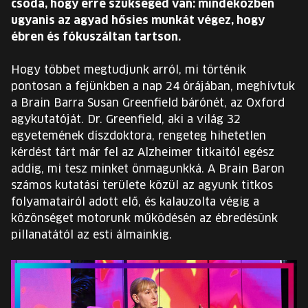
csoda, hogy erre szükséged van: mindeközben
EURÓPA JÖVŐFESZTIVÁLJA
ugyanis az agyad hősies munkát végez, hogy
ébren és fókuszáltan tartson.
ELŐADÓK
Hogy többet megtudjunk arról, mi történik
pontosan a fejünkben a nap 24 órájában, meghívtuk
INGYENES DIÁK- ÉS TANÁRREGISZTRÁCIÓ
a Brain Barra Susan Greenfield bárónét, az Oxford
agykutatóját. Dr. Greenfield, aki a világ 32
JEGYEK
egyetemének díszdoktora, rengeteg hihetetlen
kérdést tárt már fel az Alzheimer titkaitól egész
KOSÁR
addig, mi tesz minket önmagunkká. A Brain Baron
számos kutatási területe közül az agyunk titkos
folyamatairól adott elő, és kalauzolta végig a
EN
Change
közönséget motorunk működésén az ébredésünk
language:
pillanatától az esti álmainkig.
EN