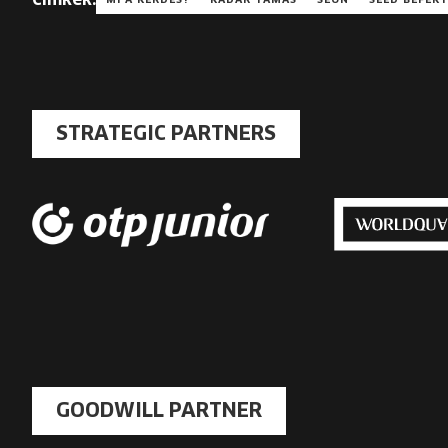
MI A KÉRDÉS?
KÁDÁR TAMÁS
SEON
SEED BEFEK
STRATEGIC PARTNERS
GOODWILL PARTNER