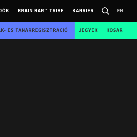
DÓK
BRAIN BAR™ TRIBE
KARRIER
EN
Chang
Kereső
langua
EN
ÁK- ÉS TANÁRREGISZTRÁCIÓ
JEGYEK
KOSÁR