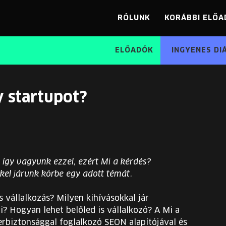
RÓLUNK
KORÁBBI ELŐA
ELŐADÓK
INGYENES DI
y startupot?
 így vagyunk ezzel, ezért Mi a kérdés?
el járunk körbe egy adott témát.
 vállalkozás? Milyen kihívásokkal jár
? Hogyan lehet belőled is vállalkozó? A Mi a
erbiztonsággal foglalkozó SEON alapítójával és