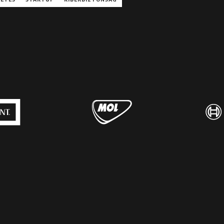
TETÉS
STARTUP
KIBERBIZTONSÁG