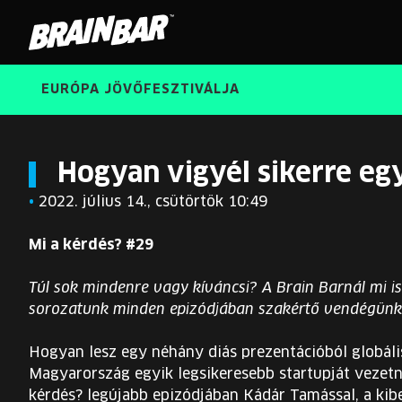
Brain
Bar
EURÓPA JÖVŐFESZTIVÁLJA
Hogyan vigyél sikerre eg
•
2022. július 14., csütörtök 10:49
Mi a kérdés? #29
Túl sok mindenre vagy kíváncsi? A Brain Barnál mi is
sorozatunk minden epizódjában szakértő vendégünkk
Hogyan lesz egy néhány diás prezentációból globális
Magyarország egyik legsikeresebb startupját vezetni
kérdés? legújabb epizódjában Kádár Tamással, a kib