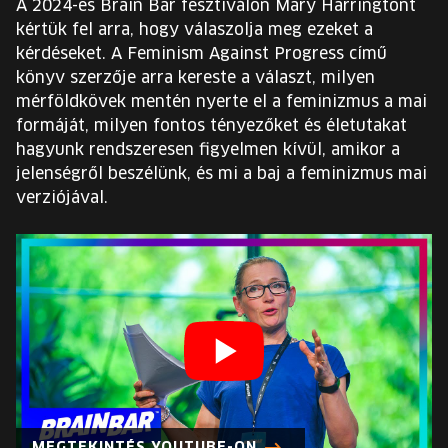
A 2024-es Brain Bar fesztiválon Mary Harringtont
EURÓPA JÖVŐFESZTIVÁLJA
kértük fel arra, hogy válaszolja meg ezeket a
kérdéseket. A Feminism Against Progress című
ELŐADÓK
könyv szerzője arra kereste a választ, milyen
mérföldkövek mentén nyerte el a feminizmus a mai
formáját, milyen fontos tényezőket és életutakat
INGYENES DIÁK- ÉS TANÁRREGISZTRÁCIÓ
hagyunk rendszeresen figyelmen kívül, amikor a
jelenségről beszélünk, és mi a baj a feminizmus mai
JEGYEK
verziójával.
KOSÁR
EN
Change
language:
EN