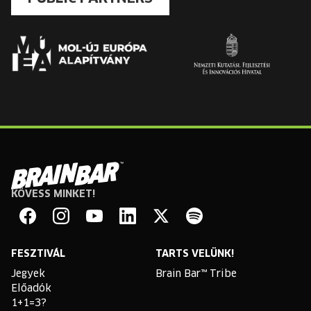
KÖVESS MINKET!
Brain
Bar
Facebook
Instagram
YouTube
Linkedin
Twitter
Spotify
FESZTIVÁL
TARTS VELÜNK!
Jegyek
Brain Bar™ Tribe
Előadók
1+1=3?