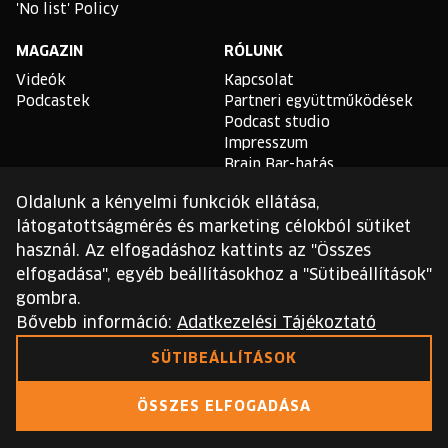
'No list' Policy
MAGAZIN
RÓLUNK
Videók
Kapcsolat
Podcastek
Partneri együttműködések
Podcast studio
Impresszum
Brain Bar-hatás
Oldalunk a kényelmi funkciók ellátása,
TLDR
látogatottságmérés és marketing célokból sütiket
Általános Szerződési
használ. Az elfogadáshoz kattints az "Összes
Feltételek
elfogadása", egyéb beállításokhoz a "Sütibeállítások"
Sütikezelési Szabályzat
gombra.
Adatvédelmi Szabályzat
Bővebb információ:
Adatkezelési Tájékoztató
Ezt a webhelyet a reCAPTCHA védi, és a Google
SÜTIBEÁLLÍTÁSOK
adatvédelmi irányelvei
és
szolgáltatási feltételei
érvényesek.
ÖSSZES ELFOGADÁSA