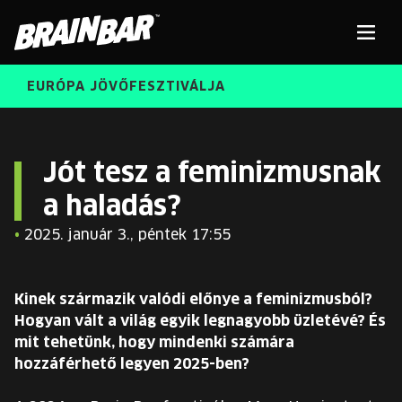
Brain
Men
Bar
EURÓPA JÖVŐFESZTIVÁLJA
ELŐADÓK
Kere
Jót tesz a feminizmusnak
a haladás?
INGYENES DIÁK- ÉS TANÁRREGISZTRÁCIÓ
RÓLUNK
•
2025. január 3., péntek 17:55
JEGYEK
KORÁBBI ELŐADÓK
KOSÁR
Kinek származik valódi előnye a feminizmusból?
BRAIN BAR™ TRIBE
Hogyan vált a világ egyik legnagyobb üzletévé? És
mit tehetünk, hogy mindenki számára
KARRIER
hozzáférhető legyen 2025-ben?