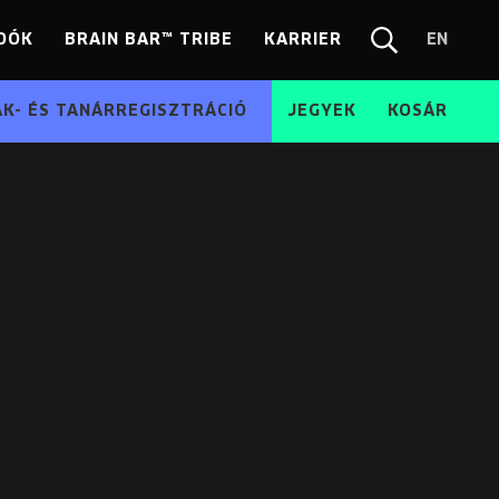
DÓK
BRAIN BAR™ TRIBE
KARRIER
EN
Chang
Kereső
langua
EN
ÁK- ÉS TANÁRREGISZTRÁCIÓ
JEGYEK
KOSÁR