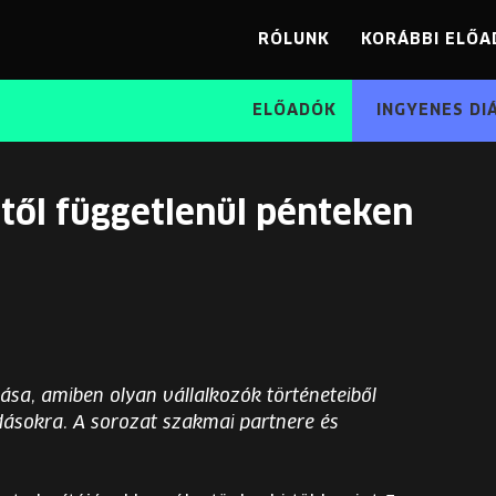
RÓLUNK
KORÁBBI ELŐA
ELŐADÓK
INGYENES DI
rtől függetlenül pénteken
dása, amiben olyan vállalkozók történeteiből
ldásokra.
A sorozat szakmai partnere és