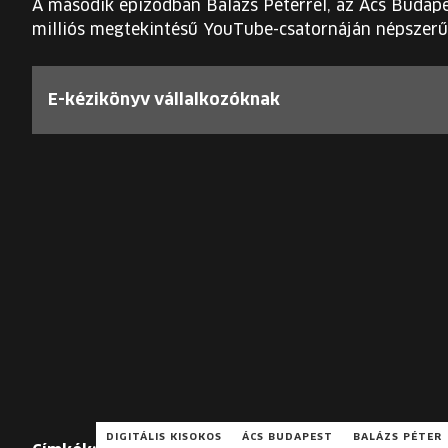
A második epizódban Balázs Péterrel, az Ács Budapes
milliós megtekintésű YouTube-csatornáján népszerűs
E-kézikönyv vállalkozóknak
DIGITÁLIS KISOKOS
ÁCS BUDAPEST
BALÁZS PÉTER