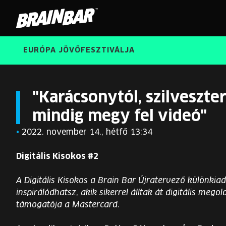
Brain
Bar
EURÓPA JÖVŐFESZTIVÁLJA
"Karácsonytól, szilveszte
mindig megy fel videó"
•
2022. november 14., hétfő 13:34
Digitális Kisokos #2
A Digitális Kisokos a Brain Bar Újratervező különkia
inspirálódhatsz, akik sikerrel álltak át digitális mego
támogatója a Mastercard.