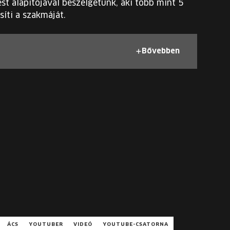
t alapítójával beszélgetünk, aki több mint 5
íti a szakmáját.
Bővebben
ÁCS
YOUTUBER
VIDEÓ
YOUTUBE-CSATORNA