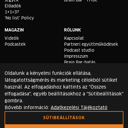
Jegyek
Brain Bar™ Tribe
Előadók
1+1=3?
'No list' Policy
MAGAZIN
RÓLUNK
Videók
Kapcsolat
Podcastek
Partneri együttműködések
Podcast studio
Impresszum
Brain Bar-hatás
Oldalunk a kényelmi funkciók ellátása,
TLDR
látogatottságmérés és marketing célokból sütiket
Általános Szerződési
használ. Az elfogadáshoz kattints az "Összes
Feltételek
elfogadása", egyéb beállításokhoz a "Sütibeállítások"
Sütikezelési Szabályzat
gombra.
Adatvédelmi Szabályzat
Bővebb információ:
Adatkezelési Tájékoztató
Ezt a webhelyet a reCAPTCHA védi, és a Google
SÜTIBEÁLLÍTÁSOK
adatvédelmi irányelvei
és
szolgáltatási feltételei