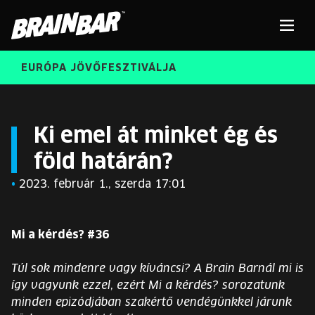
Brain
Men
Bar
EURÓPA JÖVŐFESZTIVÁLJA
ELŐADÓK
Kere
Ki emel át minket ég és
föld határán?
INGYENES DIÁK- ÉS TANÁRREGISZTRÁCIÓ
RÓLUNK
•
2023. február 1., szerda 17:01
JEGYEK
KORÁBBI ELŐADÓK
KOSÁR
Mi a kérdés? #36
BRAIN BAR™ TRIBE
Túl sok mindenre vagy kíváncsi? A Brain Barnál mi is
KARRIER
így vagyunk ezzel, ezért Mi a kérdés? sorozatunk
minden epizódjában szakértő vendégünkkel járunk