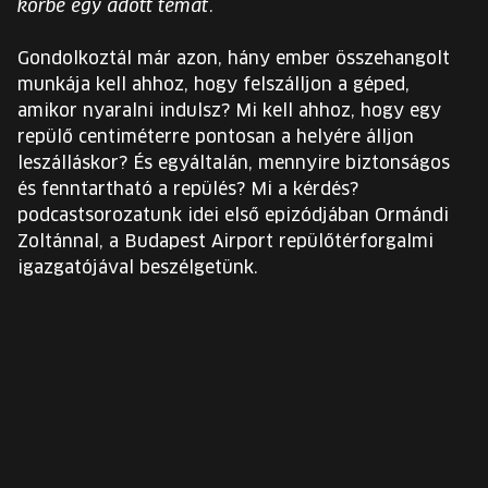
körbe egy adott témát.
EURÓPA JÖVŐFESZTIVÁLJA
Gondolkoztál már azon, hány ember összehangolt
ELŐADÓK
munkája kell ahhoz, hogy felszálljon a géped,
amikor nyaralni indulsz? Mi kell ahhoz, hogy egy
repülő centiméterre pontosan a helyére álljon
INGYENES DIÁK- ÉS TANÁRREGISZTRÁCIÓ
leszálláskor? És egyáltalán, mennyire biztonságos
és fenntartható a repülés? Mi a kérdés?
JEGYEK
podcastsorozatunk idei első epizódjában Ormándi
Zoltánnal, a Budapest Airport repülőtérforgalmi
KOSÁR
igazgatójával beszélgetünk.
EN
Change
language:
EN