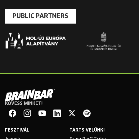
PUBLIC PARTNERS
KÖVESS MINKET!
Brain
Bar
Facebook
Instagram
YouTube
Linkedin
Twitter
Spotify
FESZTIVÁL
TARTS VELÜNK!