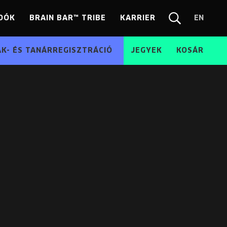
DÓK
BRAIN BAR™ TRIBE
KARRIER
EN
Chang
Kereső
langua
EN
ÁK- ÉS TANÁRREGISZTRÁCIÓ
JEGYEK
KOSÁR