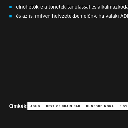
elnőhetők-e a tünetek tanulással és alkalmazkodá
és az is, milyen helyzetekben előny, ha valaki AD
Címkék:
ADHD
BEST OF BRAIN BAR
BUNFORD NÓRA
FIG