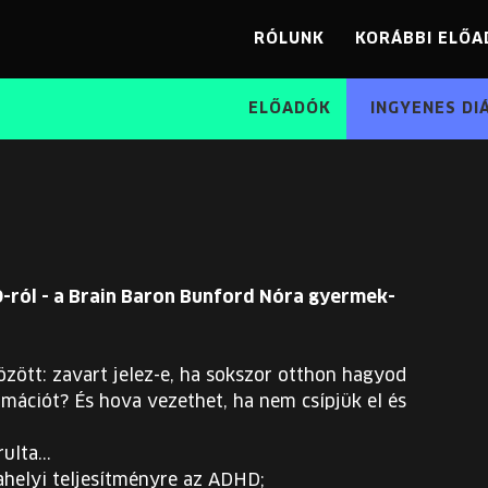
RÓLUNK
KORÁBBI ELŐA
ELŐADÓK
INGYENES DI
-ról - a Brain Baron Bunford Nóra gyermek-
zött: zavart jelez-e, ha sokszor otthon hagyod
rmációt? És hova vezethet, ha nem csípjük el és
lta...
ahelyi teljesítményre az ADHD;