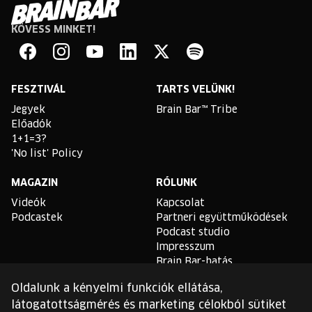
KÖVESS MINKET!
Brain
Bar
Facebook
Instagram
YouTube
Linkedin
Twitter
Spotify
FESZTIVÁL
TARTS VELÜNK!
Jegyek
Brain Bar™ Tribe
Előadók
1+1=3?
'No list' Policy
MAGAZIN
RÓLUNK
Videók
Kapcsolat
Podcastek
Partneri együttműködések
Podcast studio
Impresszum
Brain Bar-hatás
Oldalunk a kényelmi funkciók ellátása,
TLDR
látogatottságmérés és marketing célokból sütiket
Általános Szerződési