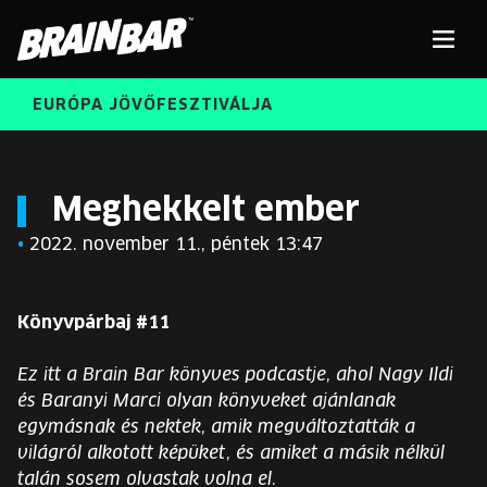
Brain
Men
Bar
EURÓPA JÖVŐFESZTIVÁLJA
ELŐADÓK
Kere
Meghekkelt ember
•
2022. november 11., péntek 13:47
INGYENES DIÁK- ÉS TANÁRREGISZTRÁCIÓ
RÓLUNK
JEGYEK
Könyvpárbaj #11
KORÁBBI ELŐADÓK
KOSÁR
Ez itt a Brain Bar könyves podcastje, ahol Nagy Ildi
BRAIN BAR™ TRIBE
és Baranyi Marci olyan könyveket ajánlanak
egymásnak és nektek, amik megváltoztatták a
KARRIER
világról alkotott képüket, és amiket a másik nélkül
talán sosem olvastak volna el.