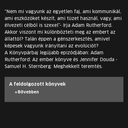
EURÓPA JÖVŐFESZTIVÁLJA
“Nem mi vagyunk az egyetlen faj, ami kommunikál,
ELŐADÓK
ami eszközöket készít, ami tüzet használ, vagy, ami
élvezeti célból is szexel”- írja Adam Rutherford.
Akkor viszont mi különbözteti meg az embert az
INGYENES DIÁK- ÉS TANÁRREGISZTRÁCIÓ
állattól? Talán éppen a génszerkesztés, amivel
képesek vagyunk irányítani az evolúciót?
JEGYEK
A Könyvpárbaj legújabb epizódjában: Adam
Rutherford: Az ember könyve és Jennifer Douda -
KOSÁR
Samuel H. Sternberg: Meghekkelt teremtés.
EN
A feldolgozott könyvek
Change
Bővebben
language:
EN