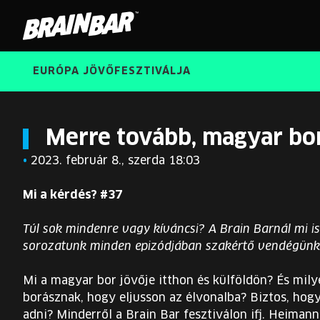
Brain
Bar
EURÓPA JÖVŐFESZTIVÁLJA
Merre tovább, magyar bo
•
2023. február 8., szerda 18:03
Mi a kérdés? #37
Túl sok mindenre vagy kíváncsi? A Brain Barnál mi is
sorozatunk minden epizódjában szakértő vendégünkk
Mi a magyar bor jövője itthon és külföldön? És mily
borásznak, hogy eljusson az élvonalba? Biztos, hogy a
adni? Minderről a Brain Bar fesztiválon ifj. Heimann