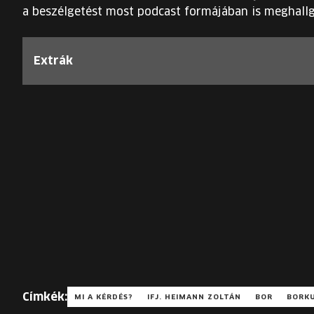
a beszélgetést most podcast formájában is meghallg
Extrák
Címkék:
MI A KÉRDÉS?
IFJ. HEIMANN ZOLTÁN
BOR
BORK