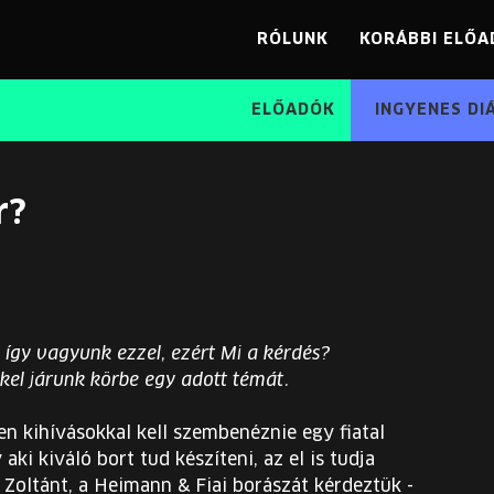
RÓLUNK
KORÁBBI ELŐA
ELŐADÓK
INGYENES DI
r?
 így vagyunk ezzel, ezért Mi a kérdés?
el járunk körbe egy adott témát.
en kihívásokkal kell szembenéznie egy fiatal
ki kiváló bort tud készíteni, az el is tudja
 Zoltánt, a Heimann & Fiai borászát kérdeztük -