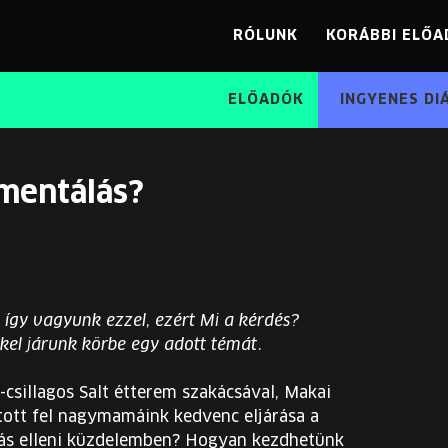
RÓLUNK
KORÁBBI ELŐA
ELŐADÓK
INGYENES DI
rmentálás?
 így vagyunk ezzel, ezért Mi a kérdés?
el járunk körbe egy adott témát.
csillagos Salt étterem szakácsával, Makai
tott fel nagymamáink kedvenc eljárása a
lás elleni küzdelemben? Hogyan kezdhetünk