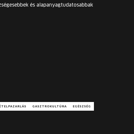
zségesebbek és alapanyagtudatosabbak
ÉTELPAZARLÁS
GASZTROKULTÚRA
EGÉSZSÉG