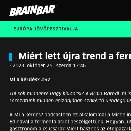
Brain
Bar
EURÓPA JÖVŐFESZTIVÁLJA
Miért lett újra trend a fe
•
2023. október 25., szerda 17:46
Mi a kérdés? #57
Túl sok mindenre vagy kíváncsi? A Brain Barnál mi is
sorozatunk minden epizódjában szakértő vendégünkk
A Mi a kérdés? podcastben ez alkalommal a Michelin-
Edinával a fermentálásról beszélgettünk. Hogyan ju
gasztronómia csúcsára? Miért hasznos az ételpazar