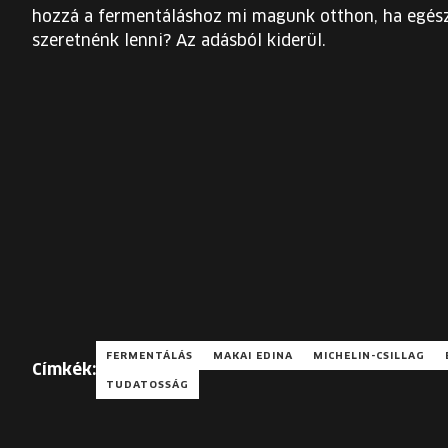
hozzá a fermentáláshoz mi magunk otthon, ha egés
szeretnénk lenni? Az adásból kiderül.
FERMENTÁLÁS
MAKAI EDINA
MICHELIN-CSILLAG
Címkék:
TUDATOSSÁG