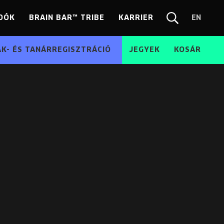
DÓK
BRAIN BAR™ TRIBE
KARRIER
EN
Chang
Kereső
langua
EN
ÁK- ÉS TANÁRREGISZTRÁCIÓ
JEGYEK
KOSÁR