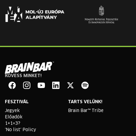
KÖVESS MINKET!
Brain
Bar
Facebook
Instagram
YouTube
Linkedin
Twitter
Spotify
FESZTIVÁL
TARTS VELÜNK!
Jegyek
Brain Bar™ Tribe
Előadók
1+1=3?
'No list' Policy