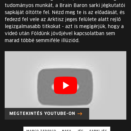
EURÓPA JÖVŐFESZTIVÁLJA
tudományos munkát, a Brain Baron sarki jégkutatói
sapkáját öltötte fel. Nézd meg te is az előadását, és
ELŐADÓK
fedezd fel vele az Arktisz jeges felülete alatt rejlő
legizgalmasabb titkokat - azt is megígérjük, hogy a
videó után Földünk jövőjével kapcsolatban sem
INGYENES DIÁK- ÉS TANÁRREGISZTRÁCIÓ
marad többé semmiféle illúziód.
JEGYEK
KOSÁR
EN
Change
language:
EN
MEGTEKINTÉS YOUTUBE-ON