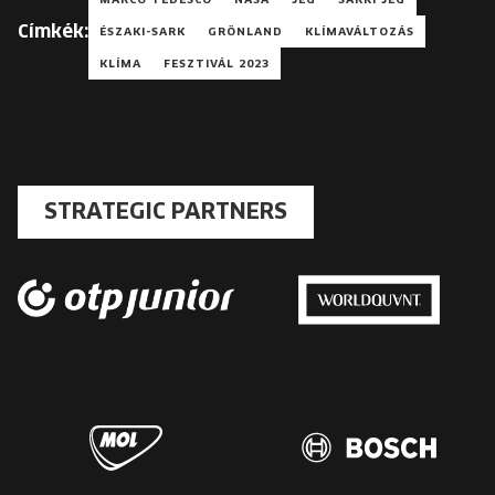
MARCO TEDESCO
NASA
JÉG
SARKI JÉG
Címkék:
ÉSZAKI-SARK
GRÖNLAND
KLÍMAVÁLTOZÁS
KLÍMA
FESZTIVÁL 2023
STRATEGIC PARTNERS