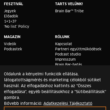
FESZTIVÁL
TARTS VELÜNK!
Jegyek
Brain Bar™ Tribe
Előadók
1+1=3?
'No list' Policy
MAGAZIN
RÓLUNK
Videók
Kapcsolat
Podcastek
Partneri együttműködések
Podcast studio
Impresszum
Brain Bar-hatás
Oldalunk a kényelmi funkciók ellátása,
TLDR
látogatottságmérés és marketing célokból sütiket
Általános Szerződési
használ. Az elfogadáshoz kattints az "Összes
Feltételek
elfogadása", egyéb beállításokhoz a "Sütibeállítások"
Sütikezelési Szabályzat
gombra.
Adatvédelmi Szabályzat
Bővebb információ:
Adatkezelési Tájékoztató