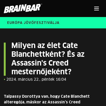
Brain
Men
Bar
EURÓPA JÖVŐFESZTIVÁLJA
ELŐADÓK
Kere
Milyen az élet Cate
Blanchettként? És az
INGYENES DIÁK- ÉS TANÁRREGISZTRÁCIÓ
RÓLUNK
Assassin's Creed
JEGYEK
KORÁBBI ELŐADÓK
mesternőjeként?
KOSÁR
•
2024. március 22., péntek 16:04
BRAIN BAR™ TRIBE
KARRIER
Talpassy Dorottya van, hogy Cate Blanchett
alteregója, máskor az Assassin’s Creed