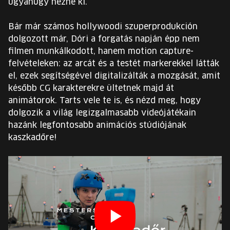
ugyanúgy nézne ki.
Bár már számos hollywoodi szuperprodukción
dolgozott már, Dóri a forgatás napján épp nem
filmen munkálkodott, hanem motion capture-
felvételeken: az arcát és a testét markerekkel látták
el, ezek segítségével digitalizálták a mozgását, amit
később CG karakterekre ültetnek majd át
animátorok. Tarts vele te is, és nézd meg, hogy
dolgozik a világ legizgalmasabb videójátékain
hazánk legfontosabb animációs stúdiójának
kaszkadőre!