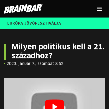
Brain
Men
Bar
EURÓPA JÖVŐFESZTIVÁLJA
ELŐADÓK
Kere
Milyen politikus kell a 21.
századhoz?
INGYENES DIÁK- ÉS TANÁRREGISZTRÁCIÓ
RÓLUNK
•
2023. január 7., szombat 8:52
JEGYEK
KORÁBBI ELŐADÓK
KOSÁR
BRAIN BAR™ TRIBE
KARRIER