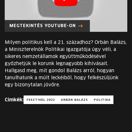
EURÓPA JÖVŐFESZTIVÁLJA
ELŐADÓK
MEGTEKINTÉS YOUTUBE-ON
INGYENES DIÁK- ÉS TANÁRREGISZTRÁCIÓ
Milyen politikus kell a 21. századhoz? Orbán Balázs,
a Miniszterelnök Politikai Igazgatója úgy véli, a
JEGYEK
sikeres nemzetállamok együttműködésével
győzhetjük le korunk legnagyobb kihívásait.
KOSÁR
Hallgasd meg, mit gondol Balázs arról, hogyan
tanulhatunk a múlt leckéiből, hogy felkészüljünk
egy bizonytalan jövőre.
EN
Change
language:
Címkék:
FESZTIVÁL 2022
ORBÁN BALÁZS
POLITIKA
EN