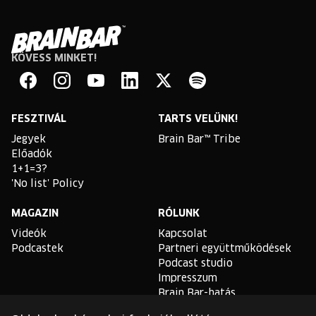
KÖVESS MINKET!
Brain
Bar
Facebook
Instagram
YouTube
Linkedin
Twitter
Spotify
FESZTIVÁL
TARTS VELÜNK!
Jegyek
Brain Bar™ Tribe
Előadók
1+1=3?
'No list' Policy
MAGAZIN
RÓLUNK
Videók
Kapcsolat
Podcastek
Partneri együttműködések
Podcast studio
Impresszum
Brain Bar-hatás