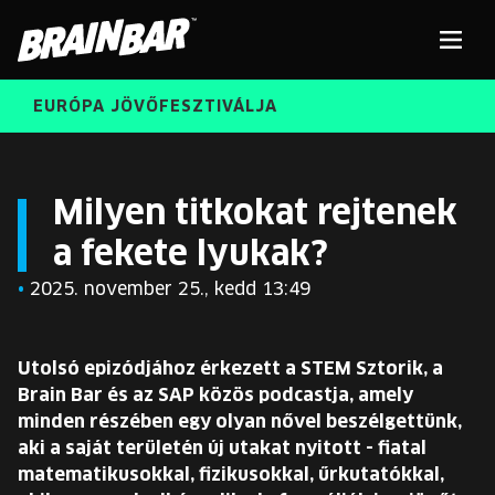
Brain
Men
Bar
EURÓPA JÖVŐFESZTIVÁLJA
ELŐADÓK
Kere
Milyen titkokat rejtenek
a fekete lyukak?
INGYENES DIÁK- ÉS TANÁRREGISZTRÁCIÓ
RÓLUNK
•
2025. november 25., kedd 13:49
JEGYEK
KORÁBBI ELŐADÓK
KOSÁR
Utolsó epizódjához érkezett a STEM Sztorik, a
BRAIN BAR™ TRIBE
Brain Bar és az SAP közös podcastja, amely
minden részében egy olyan nővel beszélgettünk,
KARRIER
aki a saját területén új utakat nyitott - fiatal
matematikusokkal, fizikusokkal, űrkutatókkal,