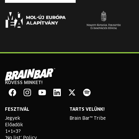
KÖVESS MINKET!
Brain
Bar
Facebook
Instagram
YouTube
Linkedin
Twitter
Spotify
FESZTIVÁL
TARTS VELÜNK!
Jegyek
Brain Bar™ Tribe
Előadók
1+1=3?
'No list' Policy