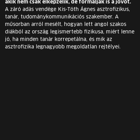
akik nem csak elképzelik, de formálják is a jövőt.
EURÓPA JÖVŐFESZTIVÁLJA
A záró adás vendége Kis-Tóth Ágnes asztrofizikus,
tanár, tudománykommunikációs szakember. A
ELŐADÓK
műsorban arról mesélt, hogyan lett angol szakos
diákból az ország legismertebb fizikusa, miért lenne
jó, ha minden tanár korrepetálna, és mik az
INGYENES DIÁK- ÉS TANÁRREGISZTRÁCIÓ
asztrofizika legnagyobb megoldatlan rejtélyei.
JEGYEK
KOSÁR
EN
Change
language:
EN