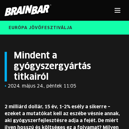
Brain
Men
Bar
EURÓPA JÖVŐFESZTIVÁLJA
ELŐADÓK
Kere
Mindent a
gyógyszergyártás
INGYENES DIÁK- ÉS TANÁRREGISZTRÁCIÓ
RÓLUNK
titkairól
JEGYEK
KORÁBBI ELŐADÓK
•
2024. május 24., péntek 11:05
KOSÁR
BRAIN BAR™ TRIBE
2 milliárd dollár, 15 év, 1-2% esély a sikerre –
KARRIER
ezeket a mutatókat kell az eszébe vésnie annak,
aki gyógyszerfejlesztésre adja a fejét. De miért
ilyen hosszú és költséges ez a folyamat? Milyen