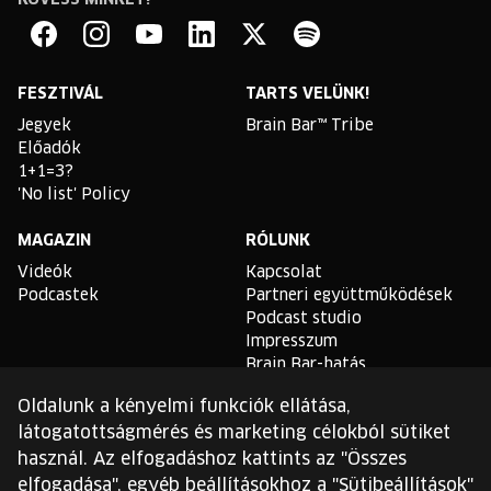
Brain
Bar
Facebook
Instagram
YouTube
Linkedin
Twitter
Spotify
FESZTIVÁL
TARTS VELÜNK!
Jegyek
Brain Bar™ Tribe
Előadók
1+1=3?
'No list' Policy
MAGAZIN
RÓLUNK
Videók
Kapcsolat
Podcastek
Partneri együttműködések
Podcast studio
Impresszum
Brain Bar-hatás
Oldalunk a kényelmi funkciók ellátása,
TLDR
látogatottságmérés és marketing célokból sütiket
Általános Szerződési
használ. Az elfogadáshoz kattints az "Összes
Feltételek
elfogadása", egyéb beállításokhoz a "Sütibeállítások"
Sütikezelési Szabályzat