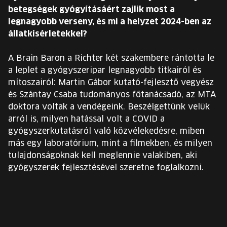
EURÓPA JÖVŐFESZTIVÁLJA
betegségek gyógyításáért zajlik most a
legnagyobb verseny, és mi a helyzet 2024-ben az
ELŐADÓK
állatkísérletekkel?
A Brain Baron a Richter két szakembere rántotta le
INGYENES DIÁK- ÉS TANÁRREGISZTRÁCIÓ
a leplet a gyógyszeripar legnagyobb titkairól és
mítoszairól: Martin Gábor kutató-fejlesztő vegyész
JEGYEK
és Szántay Csaba tudományos főtanácsadó, az MTA
doktora voltak a vendégeink. Beszélgettünk velük
KOSÁR
arról is, milyen hatással volt a COVID a
gyógyszerkutatásról való közvélekedésre, miben
más egy laboratórium, mint a filmekben, és milyen
EN
Change
tulajdonságoknak kell meglennie valakiben, aki
language:
gyógyszerek fejlesztésével szeretne foglalkozni.
EN