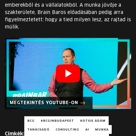
EURÓPA JÖVŐFESZTIVÁLJA
emberekből és a vállalatokból. A munka jövője a
szakterülete, Brain Baros előadásában pedig arra
ELŐADÓK
figyelmeztetett: hogy a tied milyen lesz, az rajtad is
múlik.
INGYENES DIÁK- ÉS TANÁRREGISZTRÁCIÓ
JEGYEK
KOSÁR
EN
Change
language:
MEGTEKINTÉS YOUTUBE-ON
EN
BCG
#BCGINBUDAPEST
KOTSIS ÁDÁM
TANÁCSADÓ
CONSULTING
AI
MUNKA
Címkék: