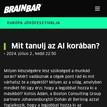
Brain
Men
Bar
EURÓPA JÖVŐFESZTIVÁLJA
ELŐADÓK
Kere
Mit tanulj az AI korában?
•
2024. július 2., kedd 22:50
INGYENES DIÁK- ÉS TANÁRREGISZTRÁCIÓ
RÓLUNK
JEGYEK
Milyen készségekre lesz szükséged a munkád
KORÁBBI ELŐADÓK
során? Miért vadásznak a cégek pont rád és mit
KOSÁR
várhatsz te a cégektől? Milyen az a világ, amelyben
BRAIN BAR™ TRIBE
mindkét fél úgy érzi, hogy a legjobbat hozza ki a
másikból? Kotsis Ádám, a Boston Consulting Group
KARRIER
partnere Johannesburgtól Dohán át Berlinig azzal
foglalkozik, hogy a legjobbat hozza ki az