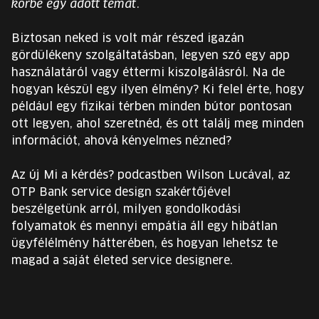
körbe egy adott témát.
EURÓPA JÖVŐFESZTIVÁLJA
Biztosan neked is volt már részed igazán
ELŐADÓK
gördülékeny szolgáltatásban, legyen szó egy app
használatáról vagy éttermi kiszolgálásról. Na de
hogyan készül egy ilyen élmény? Ki felel érte, hogy
INGYENES DIÁK- ÉS TANÁRREGISZTRÁCIÓ
például egy fizikai térben minden bútor pontosan
ott legyen, ahol szeretnéd, és ott találj meg minden
JEGYEK
információt, ahová kényelmes nézned?
KOSÁR
Az új Mi a kérdés? podcastben Wilson Lucával, az
OTP Bank service design szakértőjével
beszélgetünk arról, milyen gondolkodási
EN
Change
folyamatok és mennyi empátia áll egy hibátlan
language:
ügyfélélmény hátterében, és hogyan lehetsz te
EN
magad a saját életed service designere.