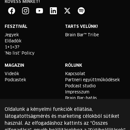
KÖVESS MINKET!
Brain
Bar
Facebook
Instagram
YouTube
Linkedin
Twitter
Spotify
FESZTIVÁL
TARTS VELÜNK!
Jegyek
Brain Bar™ Tribe
Előadók
1+1=3?
'No list' Policy
MAGAZIN
RÓLUNK
Videók
Kapcsolat
Podcastek
Partneri együttműködések
Podcast studio
Impresszum
Brain Bar-hatás
Oldalunk a kényelmi funkciók ellátása,
TLDR
látogatottságmérés és marketing célokból sütiket
Általános Szerződési
használ. Az elfogadáshoz kattints az "Összes
Feltételek