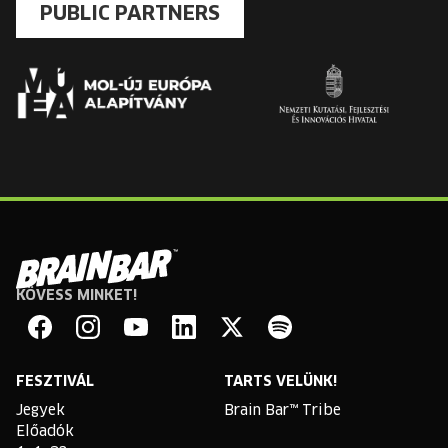
PUBLIC PARTNERS
KÖVESS MINKET!
Brain
Bar
Facebook
Instagram
YouTube
Linkedin
Twitter
Spotify
FESZTIVÁL
TARTS VELÜNK!
Jegyek
Brain Bar™ Tribe
Előadók