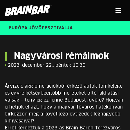
Brain
Men
Bar
EURÓPA JÖVŐFESZTIVÁLJA
ELŐADÓK
Kere
Nagyvárosi rémálmok
•
2023. december 22., péntek 10:30
INGYENES DIÁK- ÉS TANÁRREGISZTRÁCIÓ
RÓLUNK
JEGYEK
Árvizek, agglomerációkból érkező autók tömkelege
KORÁBBI ELŐADÓK
és egyre kétségbeejtőbb méreteket öltő lakhatási
KOSÁR
válság – tényleg ez lenne Budapest jövője? Hogyan
BRAIN BAR™ TRIBE
érhetjük el azt, hogy a magyar főváros hatékonyan
birkózzon meg a következő évtizedek legnagyobb
KARRIER
kihívásaival?
Erről kérdeztük a 2023-as Brain Baron Terézváros