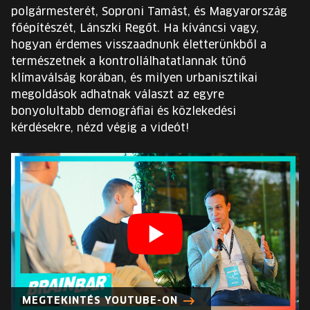
EURÓPA JÖVŐFESZTIVÁLJA
polgármesterét, Soproni Tamást, és Magyarország
főépítészét, Lánszki Regőt. Ha kíváncsi vagy,
ELŐADÓK
hogyan érdemes visszaadnunk életterünkből a
természetnek a kontrollálhatatlannak tűnő
klímaválság korában, és milyen urbanisztikai
INGYENES DIÁK- ÉS TANÁRREGISZTRÁCIÓ
megoldások adhatnak választ az egyre
bonyolultabb demográfiai és közlekedési
JEGYEK
kérdésekre, nézd végig a videót!
KOSÁR
EN
Change
language:
EN
MEGTEKINTÉS YOUTUBE-ON