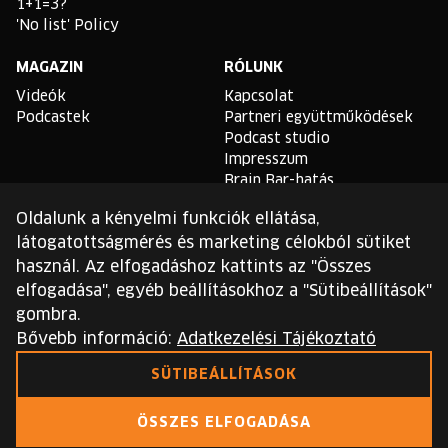
1+1=3?
'No list' Policy
MAGAZIN
RÓLUNK
Videók
Kapcsolat
Podcastek
Partneri együttműködések
Podcast studio
Impresszum
Brain Bar-hatás
Oldalunk a kényelmi funkciók ellátása,
TLDR
látogatottságmérés és marketing célokból sütiket
Általános Szerződési
használ. Az elfogadáshoz kattints az "Összes
Feltételek
elfogadása", egyéb beállításokhoz a "Sütibeállítások"
Sütikezelési Szabályzat
gombra.
Adatvédelmi Szabályzat
Bővebb információ:
Adatkezelési Tájékoztató
Ezt a webhelyet a reCAPTCHA védi, és a Google
SÜTIBEÁLLÍTÁSOK
adatvédelmi irányelvei
és
szolgáltatási feltételei
érvényesek.
ÖSSZES ELFOGADÁSA