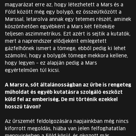
magyarázat erre az, hogy létezhetett a Mars és a
Föld között még egy bolygó, ez összeütközött a
Marssal, letarolva annak egy tetemes részét, aminek
köszönhetően egyébként a Mars két féltekéje
teljesen aszimmetrikus. Ezt azért is sejtik a kutatók,
mert a naprendszer elődjeként emlegetett
gázfelhőnek ismert a tömege, ebből pedig ki lehet
számolni, hogy a bolygók tömege mekkora kellene,
hogy legyen – ez alapján pedig a Mars
egyértelműen túl kicsi.
A Marsra, sőt általánosságban az űrbe is rengeteg
műholdat és egyéb kutatásra szolgáló eszközt
küld fel az emberiség. De mi történik ezekkel
hosszú távon?
Az űrszemét feldolgozására napjainkban még nincs
kiforrott megoldás, hiába van jelen felfoghatatlan