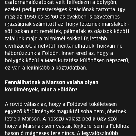
csatornahálózatokat vélt felfedezni a bolygón,
ezeket pedig mesterséges kreációnak tartotta. Így
még az 1950-es és ‘60-as években is egyetemes
igazságnak számított az, hogy léteznek marslakók -
sőt, sokan azt remélték, pálmafák és oázisok között
találunk majd a miénknél sokkal fejlettebb
civilizációt, amelytől megtanulhatjuk, hogyan ne
háborúzzunk a Földön. Innen ered az, hogy a
bolygók közül a Mars kutatása különösen népszerű,
ez van a leginkább a köztudatban.
Fennállhatnak a Marson valaha olyan
körülmények, mint a Földön?
A rövid válasz az, hogy a Földével tökéletesen
egyező körülmények maguktól soha nem jöhetnek
létre a Marson. A hosszú válasz pedig úgy szól,
hogy a Marsnak sem vastag légköre, sem a Földhöz
hasonló mágneses tere nincs. A legvalószínűbb