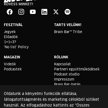
KÖVESS MINKET!
Brain
Bar
Facebook
Instagram
YouTube
Linkedin
Twitter
Spotify
FESZTIVÁL
TARTS VELÜNK!
Jegyek
Brain Bar™ Tribe
Előadók
1+1=3?
'No list' Policy
MAGAZIN
RÓLUNK
Videók
Kapcsolat
Podcastek
Partneri együttműködések
Podcast studio
Impresszum
Brain Bar-hatás
Oldalunk a kényelmi funkciók ellátása,
TLDR
látogatottságmérés és marketing célokból sütiket
Általános Szerződési
használ. Az elfogadáshoz kattints az "Összes
Feltételek