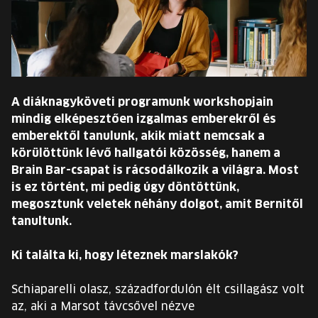
EURÓPA JÖVŐFESZTIVÁLJA
ELŐADÓK
INGYENES DIÁK- ÉS TANÁRREGISZTRÁCIÓ
A diáknagyköveti programunk workshopjain
mindig elképesztően izgalmas emberekről és
JEGYEK
emberektől tanulunk, akik miatt nemcsak a
körülöttünk lévő hallgatói közösség, hanem a
KOSÁR
Brain Bar-csapat is rácsodálkozik a világra. Most
is ez történt, mi pedig úgy döntöttünk,
megosztunk veletek néhány dolgot, amit Bernitől
EN
Change
tanultunk.
language:
EN
Ki találta ki, hogy léteznek marslakók?
Schiaparelli olasz, századfordulón élt csillagász volt
az, aki a Marsot távcsővel nézve