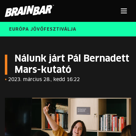
Brain
Men
Bar
EURÓPA JÖVŐFESZTIVÁLJA
ELŐADÓK
Kere
Nálunk járt Pál Bernadett
Mars-kutató
INGYENES DIÁK- ÉS TANÁRREGISZTRÁCIÓ
RÓLUNK
•
2023. március 28., kedd 16:22
JEGYEK
KORÁBBI ELŐADÓK
KOSÁR
BRAIN BAR™ TRIBE
KARRIER