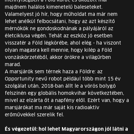
mennyiségben a Föld körül, és okozott már
majdnem halálos kimenetelű baleseteket.
Valamelyest jó hír, hogy műholdat ma már nem
lehet anélkül felbocsátani, hogy az azt készítő
mérnökök ne gondoskodnának a pályájáról az
életciklusa végén. Tehát az eszköz jó esetben
visszatér a Föld légkörébe, ahol elég - ha viszont
olyan magasra kell mennie, hogy kilép a Föld
vonzáskörzetéből, akkor örökre a világűrben
marad.
A marsjárók sem térnek haza a Földre: az
Opportunity nevű robot például több mint 15 év
szolgálat után, 2018-ban állt le a vörös bolygó
felszínén egy globális homokvihar következtében,
mivel az elzárta őt a napfény elől. Ezért van, hogy a
marsjárókat ma már saját kis radioaktív
erőművekkel szerelik fel.
És végezetül: hol lehet Magyarországon jól látni a