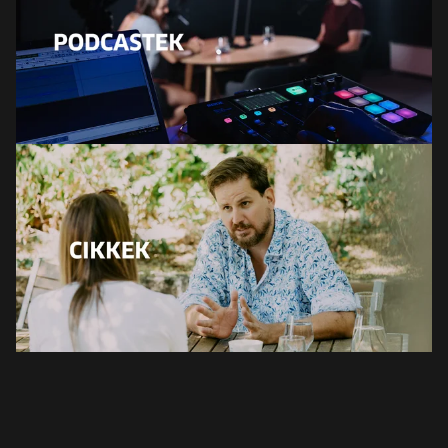
EURÓPA JÖVŐFESZTIVÁLJA
ELŐADÓK
INGYENES DIÁK- ÉS TANÁRREGISZTRÁCIÓ
JEGYEK
KOSÁR
EN
Change
language:
EN