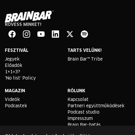
KÖVESS MINKET!
Brain
Bar
Facebook
Instagram
YouTube
Linkedin
Twitter
Spotify
FESZTIVÁL
TARTS VELÜNK!
Jegyek
Brain Bar™ Tribe
Előadók
1+1=3?
'No list' Policy
MAGAZIN
RÓLUNK
Videók
Kapcsolat
Podcastek
Partneri együttműködések
Podcast studio
Impresszum
Brain Bar-hatás