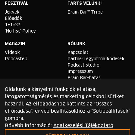
FESZTIVÁL
TARTS VELÜNK!
Jegyek
Brain Bar™ Tribe
Előadók
1+1=3?
'No list' Policy
MAGAZIN
RÓLUNK
Videók
Kapcsolat
Podcastek
Partneri együttműködések
Podcast studio
Impresszum
Brain Bar-hatás
Oldalunk a kényelmi funkciók ellátása,
TLDR
látogatottságmérés és marketing célokból sütiket
Általános Szerződési
használ. Az elfogadáshoz kattints az "Összes
Feltételek
elfogadása", egyéb beállításokhoz a "Sütibeállítások"
Sütikezelési Szabályzat
gombra.
Adatvédelmi Szabályzat
Bővebb információ:
Adatkezelési Tájékoztató
Ezt a webhelyet a reCAPTCHA védi, és a Google