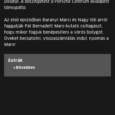
jóslatai. A beszélgetést a Porsche Centrum Budapest
EURÓPA JÖVŐFESZTIVÁLJA
támogatta.
ELŐADÓK
Az első epizódban Baranyi Marci és Nagy Ildi arról
faggatják Pál Bernadett Mars-kutató csillagászt,
hogy mikor fogjuk benépesíteni a vörös bolygót.
INGYENES DIÁK- ÉS TANÁRREGISZTRÁCIÓ
Öveket becsatolni, visszaszámlálás indul, nyomás a
Mars!
JEGYEK
KOSÁR
Extrák
Bővebben
EN
Change
language:
EN