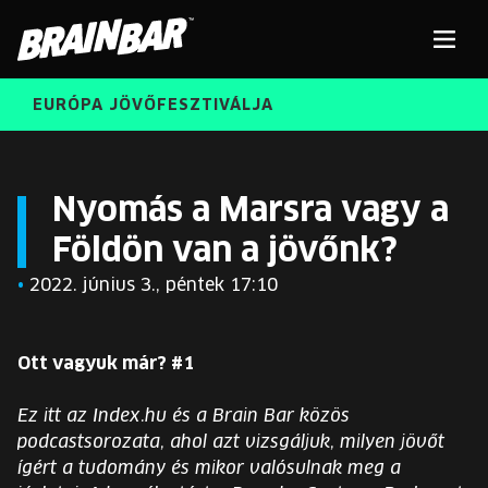
Brain
Men
Bar
EURÓPA JÖVŐFESZTIVÁLJA
ELŐADÓK
Kere
Nyomás a Marsra vagy a
Földön van a jövőnk?
INGYENES DIÁK- ÉS TANÁRREGISZTRÁCIÓ
RÓLUNK
•
2022. június 3., péntek 17:10
JEGYEK
KORÁBBI ELŐADÓK
KOSÁR
Ott vagyuk már? #1
BRAIN BAR™ TRIBE
Ez itt az Index.hu és a Brain Bar közös
KARRIER
podcastsorozata, ahol azt vizsgáljuk, milyen jövőt
ígért a tudomány és mikor valósulnak meg a