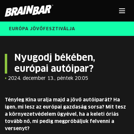
Brain
Men
Bar
EURÓPA JÖVŐFESZTIVÁLJA
ELŐADÓK
Kere
Nyugodj békében,
európai autóipar?
INGYENES DIÁK- ÉS TANÁRREGISZTRÁCIÓ
RÓLUNK
•
2024. december 13., péntek 20:05
JEGYEK
KORÁBBI ELŐADÓK
KOSÁR
Tényleg Kína uralja majd a jövő autóiparát? Ha
BRAIN BAR™ TRIBE
igen, mi lesz az európai gazdaság sorsa? Mit tesz
a környezetvédelem ügyével, ha a keleti óriás
KARRIER
tovább nő, mi pedig megpróbáljuk felvenni a
versenyt?