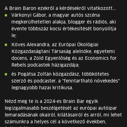
EURÓPA JÖVŐFESZTIVÁLJA
A Brain Baron ezekről a kérdésekről vitatkozott...
Várkonyi Gábor, a magyar autós szcéna
ELŐADÓK
megkerülhetetlen alakja, blogger és rádiós, aki
évente többszáz kocsi értékesítését bonyolítja
le;
INGYENES DIÁK- ÉS TANÁRREGISZTRÁCIÓ
Köves Alexandra, az Európai Ökológiai
JEGYEK
Közgazdaságtani Társaság alelnöke, egyetemi
docens, a Zöld Egyenlőség és az Economics for
KOSÁR
Rebels podcastek házigazdája;
és Pogátsa Zoltán közgazdász, többkötetes
szerző és podcaster, a "fenntartható növekedés"
EN
Change
legnagyobb hazai kritikusa.
language:
EN
Nézd meg te is a 2024-es Brain Bar egyik
legizgalmasabb beszélgetését az európai autóipar
lemaradásának okairól, kilátásairól és arról, mi lehet
számunkra a helyes cél a következő években,