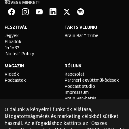
KÖVESS MINKET!
Brain
Bar
Facebook
Instagram
YouTube
Linkedin
Twitter
Spotify
FESZTIVÁL
TARTS VELÜNK!
Jegyek
Brain Bar™ Tribe
Előadók
1+1=3?
'No list' Policy
MAGAZIN
RÓLUNK
Videók
Kapcsolat
Podcastek
Partneri együttműködések
Podcast studio
Impresszum
Brain Bar-hatás
Oldalunk a kényelmi funkciók ellátása,
TLDR
látogatottságmérés és marketing célokból sütiket
Általános Szerződési
használ. Az elfogadáshoz kattints az "Összes
Feltételek