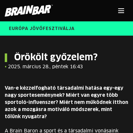
Brain
Men
Bar
EURÓPA JÖVŐFESZTIVÁLJA
ELŐADÓK
Kere
Örökölt győzelem?
•
2025. március 28., péntek 16:43
INGYENES DIÁK- ÉS TANÁRREGISZTRÁCIÓ
RÓLUNK
JEGYEK
Van-e kézzelfogható társadalmi hatása egy-egy
KORÁBBI ELŐADÓK
nagy sporteseménynek? Miért van egyre több
KOSÁR
sportoló-influenszer? Miért nem működnek itthon
BRAIN BAR™ TRIBE
azok a mozgásra motiváló módszerek, mint
tőlünk nyugatra?
KARRIER
A Brain Baron a sport és a társadalmi vonásaink