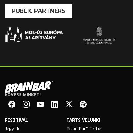
PUBLIC PARTNERS
KÖVESS MINKET!
Brain
Bar
Facebook
Instagram
YouTube
Linkedin
Twitter
Spotify
FESZTIVÁL
TARTS VELÜNK!
Jegyek
Brain Bar™ Tribe