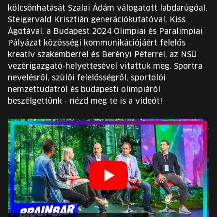
EURÓPA JÖVŐFESZTIVÁLJA
kölcsönhatását Szalai Ádám válogatott labdarúgóal,
Steigervald Krisztián generációkutatóval, Kiss
ELŐADÓK
Ágotával, a Budapest 2024 Olimpiai és Paralimpiai
Pályázat közösségi kommunikációjáért felelős
kreatív szakemberrel és Berényi Péterrel, az NSÜ
INGYENES DIÁK- ÉS TANÁRREGISZTRÁCIÓ
vezérigazgató-helyettesével vitattuk meg. Sportra
nevelésről, szülői felelősségről, sportolói
JEGYEK
nemzettudatról és budapesti olimpiáról
beszélgettünk - nézd meg te is a videót!
KOSÁR
EN
Change
language:
EN