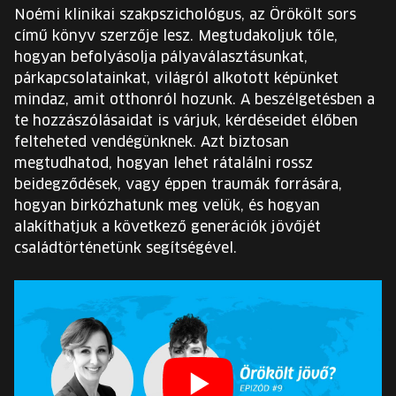
EURÓPA JÖVŐFESZTIVÁLJA
Noémi klinikai szakpszichológus, az Örökölt sors
című könyv szerzője lesz. Megtudakoljuk tőle,
ELŐADÓK
hogyan befolyásolja pályaválasztásunkat,
párkapcsolatainkat, világról alkotott képünket
mindaz, amit otthonról hozunk. A beszélgetésben a
INGYENES DIÁK- ÉS TANÁRREGISZTRÁCIÓ
te hozzászólásaidat is várjuk, kérdéseidet élőben
felteheted vendégünknek. Azt biztosan
JEGYEK
megtudhatod, hogyan lehet rátalálni rossz
beidegződések, vagy éppen traumák forrására,
KOSÁR
hogyan birkózhatunk meg velük, és hogyan
alakíthatjuk a következő generációk jövőjét
családtörténetünk segítségével.
EN
Change
language:
EN