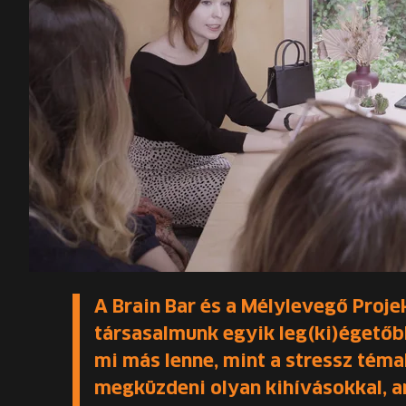
A Brain Bar és a Mélylevegő Proje
társasalmunk egyik leg(ki)égetőbb
mi más lenne, mint a stressz téma
megküzdeni olyan kihívásokkal, a