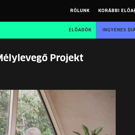
RÓLUNK
KORÁBBI ELŐA
ELŐADÓK
INGYENES DI
 Mélylevegő Projekt