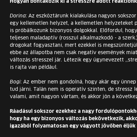
Hogyan bontakozik ki a stresszre adott reakción
Dorina
: Az eszköztárunk kialakulása nagyon sokszor 
egy kellemetlen helyzet, a kellemetlen helyzeteket p
is próbálkozunk bizonyos dolgokkal. Előfordul, hogy 
teljesen maladaptív (rosszul alkalmazkodó - a szerk.
drogokat fogyasztani, mert ezekkel is megszüntetjük
ebbe az állapotba nem csak negatív események miatt
változás stresszel jár. Létezik egy úgynevezett ,,st
is rajta van például.
Bogi
: Az ember nem gondolná, hogy akár egy ünnep 
tud járni. Talán nem is operatív szinten, de stressz
valami, amit nagyon vártam, és akkor jön a követ
Ráadásul sokszor ezekhez a nagy fordulópontokho
hogy ha egy bizonyos változás bekövetkezik, akk
igazából folyamatosan egy vágyott jövőben éljük 