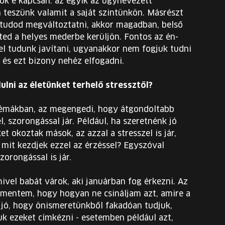
tok e kapcsán: az egyik az úgynevezett
teszünk valamit a saját szintünkön. Másrészt
 tudod megváltoztatni, akkor magadban, belső
éted a helyes mederbe kerüljön. Fontos az én-
el tudunk javítani, ugyanakkor nem fogjuk tudni
 és ezt bizony nehéz elfogadni.
ni az életünket terhelő stressztől?
témákban, az megengedi, hogy átgondoltabb
 szorongással jár. Például, ha szeretnénk jó
t okoztak mások, az azzal a stresszel is jár,
 mit kezdjek ezzel az érzéssel? Egyszóval
zorongással is jár.
mivel babát várok, aki januárban fog érkezni. Az
lmentem, hogy hogyan ne csináljam azt, amire a
 jó, hogy önismeretünkből fakadóan tudjuk,
juk ezeket címkézni - esetemben például azt,