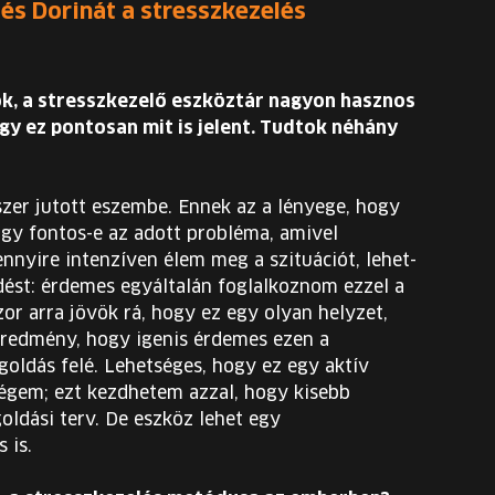
és Dorinát a stresszkezelés
ök, a stresszkezelő eszköztár nagyon hasznos
ogy ez pontosan mit is jelent. Tudtok néhány
szer jutott eszembe. Ennek az a lényege, hogy
gy fontos-e az adott probléma, amivel
nnyire intenzíven élem meg a szituációt, lehet-
rdést: érdemes egyáltalán foglalkoznom ezzel a
r arra jövök rá, hogy ez egy olyan helyzet,
 eredmény, hogy igenis érdemes ezen a
oldás felé. Lehetséges, hogy ez egy aktív
égem; ezt kezdhetem azzal, hogy kisebb
oldási terv. De eszköz lehet egy
s is.