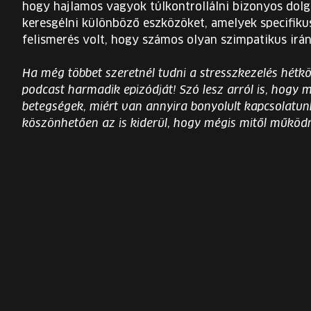
hogy hajlamos vagyok túlkontrollálni bizonyos dolg
keresgélni különböző eszközöket, amelyek specifiku
felismerés volt, hogy számos olyan szimpatikus irá
Ha még többet szeretnél tudni a stresszkezelés hétk
podcast harmadik epizódját! Szó lesz arról is, hogy 
betegségek, miért van annyira bonyolult kapcsolatunk 
köszönhetően az is kiderül, hogy mégis mitől működ