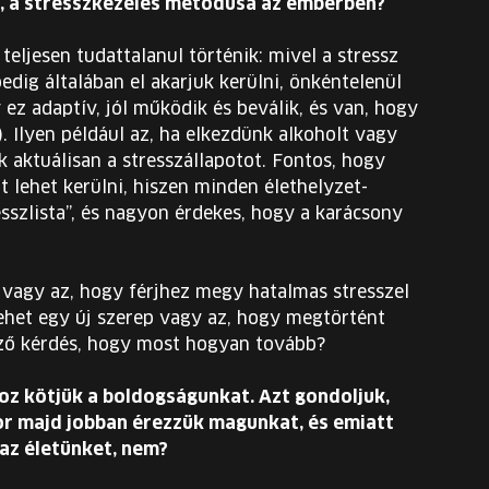
k, a stresszkezelés metódusa az emberben?
teljesen tudattalanul történik: mivel a stressz
edig általában el akarjuk kerülni, önkéntelenül
ez adaptív, jól működik és beválik, és van, hogy
). Ilyen például az, ha elkezdünk alkoholt vagy
 aktuálisan a stresszállapotot. Fontos, hogy
 lehet kerülni, hiszen minden élethelyzet-
resszlista”, és nagyon érdekes, hogy a karácsony
vagy az, hogy férjhez megy hatalmas stresszel
 lehet egy új szerep vagy az, hogy megtörtént
kező kérdés, hogy most hogyan tovább?
z kötjük a boldogságunkat. Azt gondoljuk,
or majd jobban érezzük magunkat, és emiatt
az életünket, nem?