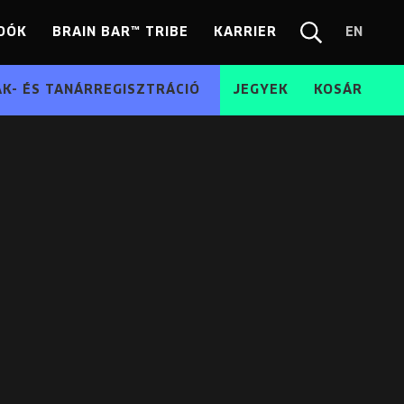
DÓK
BRAIN BAR™ TRIBE
KARRIER
EN
Chang
Kereső
langua
EN
ÁK- ÉS TANÁRREGISZTRÁCIÓ
JEGYEK
KOSÁR