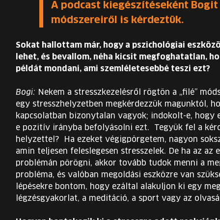
A podcast kiegészítéseként Bogit 
módszereiről is kérdeztük.
Sokat hallottam már, hogy a pszichológiai eszköz
lehet, és bevallom, néha kicsit megfoghatatlan, h
példát mondani, ami szemléletesebbé teszi ezt?
Bogi:
Nekem a stresszkezelésről rögtön a „filé” mód
egy stresszhelyzetben megkérdezzük magunktól, ho
kapcsolatban bizonytalan vagyok; indokolt-e, hogy e
e pozitív irányba befolyásolni ezt. Tegyük fel a ké
helyzettel? Ha ezeket végigpörgetem, nagyon sokszo
amin teljesen feleslegesen stresszelek. De ha az az
problémán pörögni, akkor tovább tudok menni a meg
probléma, és valóban megoldási eszközre van szüks
lépésekre bontom, hogy ezáltal alakuljon ki egy meg
légzésgyakorlat, a meditáció, a sport vagy az olvasá