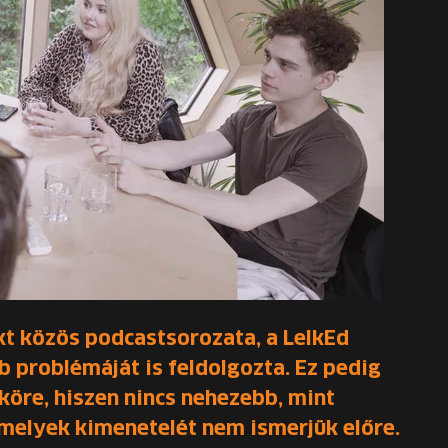
kt közös podcastsorozata, a LelkEd
 problémáját is feldolgozta. Ez pedig
köre, hiszen nincs nehezebb, mint
melyek kimenetelét nem ismerjük előre.