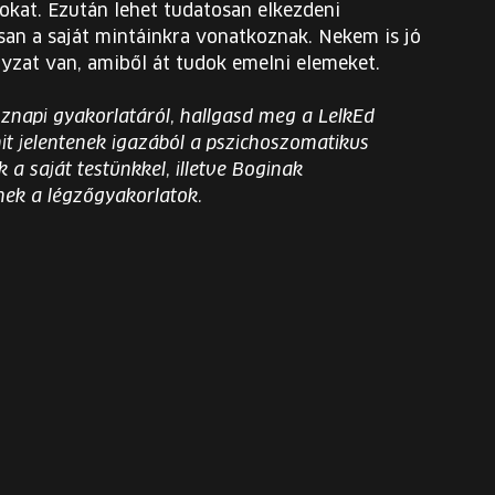
okat. Ezután lehet tudatosan elkezdeni
san a saját mintáinkra vonatkoznak. Nekem is jó
nyzat van, amiből át tudok emelni elemeket.
öznapi gyakorlatáról, hallgasd meg a LelkEd
mit jelentenek igazából a pszichoszomatikus
a saját testünkkel, illetve Boginak
nek a légzőgyakorlatok.