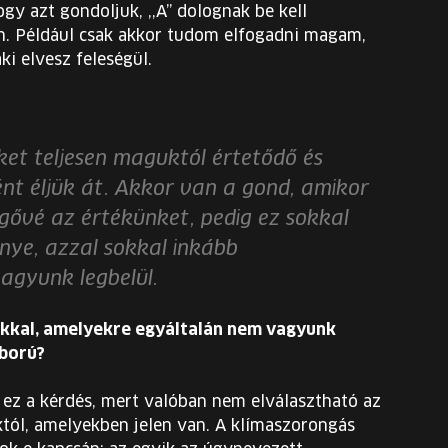
ogy azt gondoljuk, ,,A” dolognak be kell
n. Például csak akkor tudom elfogadni magam,
ki elvesz feleségül.
ket teljesen maguktól értetődő és
t éljük át. Akkor van a gond, amikor
gővé az értékünket, pedig ez sokkal
nye, azzal sokkal inkább
agyunk legbelül.
kkal, amelyekre egyáltalán nem vagyunk
áború?
 ez a kérdés, mert valóban nem elválasztható az
któl, amelyekben jelen van. A klímaszorongás