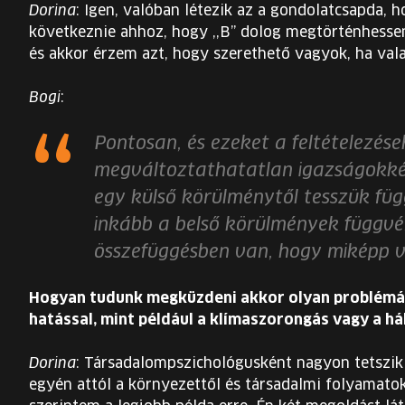
Dorina
: Igen, valóban létezik az a gondolatcsapda, h
következnie ahhoz, hogy ,,B” dolog megtörténhesse
és akkor érzem azt, hogy szerethető vagyok, ha vala
Bogi
:
Pontosan, és ezeket a feltételezése
megváltoztathatatlan igazságokkén
egy külső körülménytől tesszük füg
inkább a belső körülmények függvé
összefüggésben van, hogy miképp v
Hogyan tudunk megküzdeni akkor olyan problémá
hatással, mint például a klímaszorongás vagy a h
Dorina
: Társadalompszichológusként nagyon tetszik
egyén attól a környezettől és társadalmi folyamato