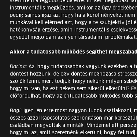
szerintem a legjobb példa erre. Én két megoldást lá
instrumentális megküzdés, amikor az ügy érdekében 
pedig sajnos igaz az, hogy ha a körülményeket nem
munkával kell elérned azt, hogy a te szubjektív jóll
hatékonyság érzése, amin instrumentális cselekvéss
egyedül megoldani az ilyen társadalmi problémákat,
Akkor a tudatosabb működés segíthet megszabadul
Dorina
: Az, hogy tudatosabbak vagyunk ezekben a 
döntést hozzunk, de egy döntés meghozása stresszel,
szülők lenni, mert tudjuk, hogy nekünk milyen sebeke
hogy mi van, ha ezt nekem sem sikerül elkerülni? És
előfordulhat, hogy az éntudatosabb működés több s
Bogi
: Igen, én erre most nagyon tudok csatlakozni, 
összes azzal kapcsolatos szorongáson már keresztü
családban megvoltak a minták. Mindemellett persze
hogy mi az, amit szeretnénk elkerülni, hogy fel tud