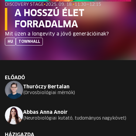
EURÓPA JÖVŐFESZTIVÁLJA
DISCOVERY STAGE
•
2025. 09. 18.
•
11:30—12:15
A HOSSZÚ ÉLET
ELŐADÓK
FORRADALMA
Mit üzen a longevity a jövő generációinak?
INGYENES DIÁK- ÉS TANÁRREGISZTRÁCIÓ
HU
TOWNHALL
JEGYEK
KOSÁR
ELŐADÓ
Thuróczy Bertalan
EN
Change
Orvosbiológiai mérnök
language:
EN
Abbas Anna Anoir
Neurobiológiai kutató, tudományos nagykövet
HÁZIGAZDA