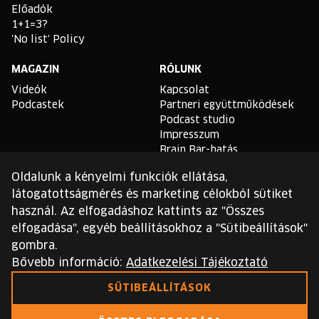
Előadók
1+1=3?
'No list' Policy
MAGAZIN
RÓLUNK
Videók
Kapcsolat
Podcastek
Partneri együttműködések
Podcast studio
Impresszum
Brain Bar-hatás
Oldalunk a kényelmi funkciók ellátása,
TLDR
látogatottságmérés és marketing célokból sütiket
Általános Szerződési
használ. Az elfogadáshoz kattints az "Összes
Feltételek
elfogadása", egyéb beállításokhoz a "Sütibeállítások"
Sütikezelési Szabályzat
gombra.
Adatvédelmi Szabályzat
Bővebb információ:
Adatkezelési Tájékoztató
Ezt a webhelyet a reCAPTCHA védi, és a Google
SÜTIBEÁLLÍTÁSOK
adatvédelmi irányelvei
és
szolgáltatási feltételei
érvényesek.