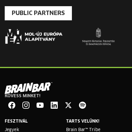
PUBLIC PARTNERS
KÖVESS MINKET!
Brain
Bar
Facebook
Instagram
YouTube
Linkedin
Twitter
Spotify
FESZTIVÁL
TARTS VELÜNK!
Jegyek
Brain Bar™ Tribe