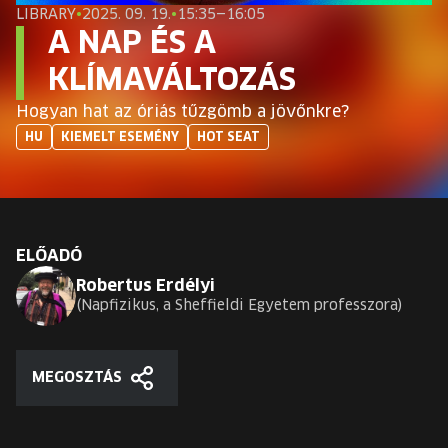
EURÓPA JÖVŐFESZTIVÁLJA
LIBRARY
•
2025. 09. 19.
•
15:35—16:05
A NAP ÉS A
ELŐADÓK
KLÍMAVÁLTOZÁS
Hogyan hat az óriás tűzgömb a jövőnkre?
INGYENES DIÁK- ÉS TANÁRREGISZTRÁCIÓ
HU
KIEMELT ESEMÉNY
HOT SEAT
JEGYEK
KOSÁR
ELŐADÓ
Robertus Erdélyi
EN
Change
Napfizikus, a Sheffieldi Egyetem professzora
language:
EN
MEGOSZTÁS
Megosztás