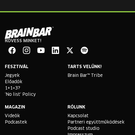
KÖVESS MINKET!
Brain
Bar
Facebook
Instagram
YouTube
Linkedin
Twitter
Spotify
FESZTIVÁL
TARTS VELÜNK!
Jegyek
Brain Bar™ Tribe
Előadók
1+1=3?
'No list' Policy
MAGAZIN
RÓLUNK
Videók
Kapcsolat
Podcastek
Partneri együttműködések
Podcast studio
Impresszum