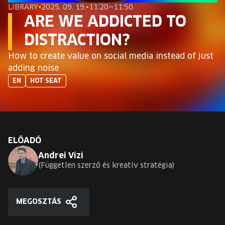
EURÓPA JÖVŐFESZTIVÁLJA
LIBRARY
•
2025. 09. 19.
•
11:20—11:50
ARE WE ADDICTED TO
ELŐADÓK
DISTRACTION?
How to create value on social media instead of just
INGYENES DIÁK- ÉS TANÁRREGISZTRÁCIÓ
adding noise
EN
HOT SEAT
JEGYEK
KOSÁR
ELŐADÓ
EN
Change
Andrei Vizi
language:
Független szerző és kreatív stratégia
EN
MEGOSZTÁS
Megosztás