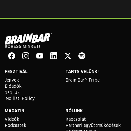
KÖVESS MINKET!
Brain
Bar
Facebook
Instagram
YouTube
Linkedin
Twitter
Spotify
FESZTIVÁL
TARTS VELÜNK!
Jegyek
Brain Bar™ Tribe
Előadók
1+1=3?
'No list' Policy
MAGAZIN
RÓLUNK
Videók
Kapcsolat
Podcastek
Partneri együttműködések