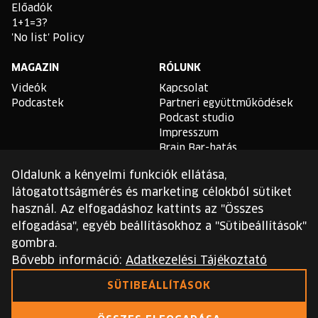
Előadók
1+1=3?
'No list' Policy
MAGAZIN
RÓLUNK
Videók
Kapcsolat
Podcastek
Partneri együttműködések
Podcast studio
Impresszum
Brain Bar-hatás
Oldalunk a kényelmi funkciók ellátása,
TLDR
látogatottságmérés és marketing célokból sütiket
Általános Szerződési
használ. Az elfogadáshoz kattints az "Összes
Feltételek
elfogadása", egyéb beállításokhoz a "Sütibeállítások"
Sütikezelési Szabályzat
gombra.
Adatvédelmi Szabályzat
Bővebb információ:
Adatkezelési Tájékoztató
Ezt a webhelyet a reCAPTCHA védi, és a Google
SÜTIBEÁLLÍTÁSOK
adatvédelmi irányelvei
és
szolgáltatási feltételei
érvényesek.