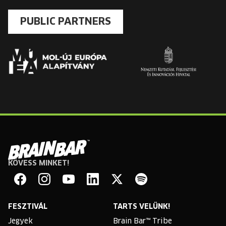
PUBLIC PARTNERS
KÖVESS MINKET!
Brain
Bar
Facebook
Instagram
YouTube
Linkedin
Twitter
Spotify
FESZTIVÁL
TARTS VELÜNK!
Jegyek
Brain Bar™ Tribe