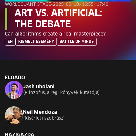
EURÓPA JÖVŐFESZTIVÁLJA
WORLDQUANT STAGE
•
2025. 09. 19.
•
16:55—17:40
ART VS. ARTIFICIAL:
ELŐADÓK
THE DEBATE
Can algorithms create a real masterpiece?
INGYENES DIÁK- ÉS TANÁRREGISZTRÁCIÓ
EN
KIEMELT ESEMÉNY
BATTLE OF MINDS
JEGYEK
KOSÁR
ELŐADÓ
Jash Dholani
EN
Change
Filozófus, a régi könyvek kutatója
language:
EN
Neil Mendoza
Kísérleti szobrász
HÁZIGAZDA