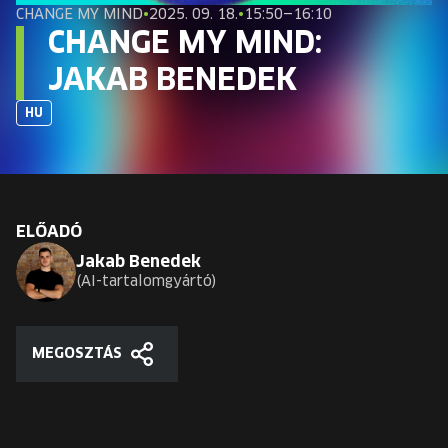
EURÓPA JÖVŐFESZTIVÁLJA
CHANGE MY MIND
•
2025. 09. 18.
•
15:50—16:10
CHANGE MY MIND:
ELŐADÓK
JAKAB BENEDEK
HU
INGYENES DIÁK- ÉS TANÁRREGISZTRÁCIÓ
JEGYEK
KOSÁR
ELŐADÓ
Jakab Benedek
AI-tartalomgyártó
EN
Change
language:
EN
MEGOSZTÁS
Megosztás