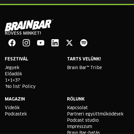
KÖVESS MINKET!
Brain
Bar
Facebook
Instagram
YouTube
Linkedin
Twitter
Spotify
FESZTIVÁL
TARTS VELÜNK!
Jegyek
Brain Bar™ Tribe
Előadók
1+1=3?
'No list' Policy
MAGAZIN
RÓLUNK
Videók
Kapcsolat
Podcastek
Partneri együttműködések
Podcast studio
Impresszum
Brain Bar-hatás